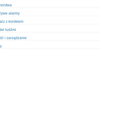
zerstwa
zywe alarmy
iarz z konikiem
el ludźmi
ść i zarządzanie
y
ety w Policji
pcja
zież
zieże z włamaniem
ura
styka, wyposażenie
riały wybuchowe
odzeni policjanci
dy na banki
dy na taksówkarzy