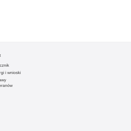
zymania poszukiwanych
dnie sprzed lat
łcenia
anizowane grupy przestępcze
t
cznik
gi i wnioski
awy
eranów