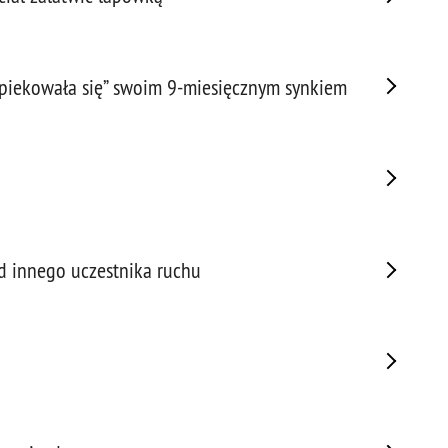
Prze
Prze
Prze
piekowała się” swoim 9-miesięcznym synkiem
Prze
Prze
Prze
Prze
Prze
Prze
od innego uczestnika ruchu
Prze
Prze
Prze
Prze
Pseu
Roz
Ruc