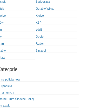
ystok
Bydgoszcz
ńsk
Gorzów Wlkp.
wice
Kielce
ków
KSP
in
Łódź
tyn
Opole
nań
Radom
szów
Szczecin
cław
Kategorie
i na policjantów
 i pobicia
 i amunicja
ralne Biuro Śledcze Policji
ła sztuki