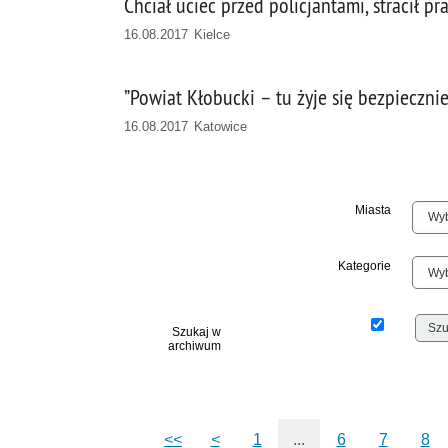
Chciał uciec przed policjantami, stracił p
16.08.2017 Kielce
”Powiat Kłobucki – tu żyje się bezpiecznie
16.08.2017 Katowice
Miasta
Kategorie
Szukaj w
archiwum
<<
<
1
...
6
7
8