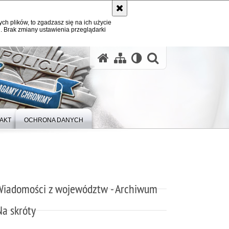
ych plików, to zgadzasz się na ich użycie
. Brak zmiany ustawienia przeglądarki
otwórz wysz
AKT
OCHRONA DANYCH
Wiadomości z województw - Archiwum
Na skróty