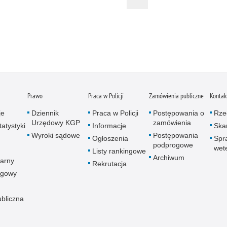
Zatr
Zbro
Zgwa
Zorg
Prawo
Praca w Policji
Zamówienia publiczne
Kontak
je
Dziennik
Praca w Policji
Postępowania o
Rze
Urzędowy KGP
zamówienia
atystyki
Informacje
Skar
Wyroki sądowe
Postępowania
Ogłoszenia
Spr
podprogowe
wet
Listy rankingowe
Archiwum
arny
Rekrutacja
ogowy
ubliczna