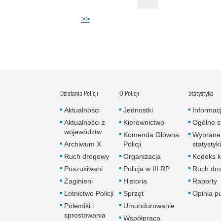
>>
Działania Policji
O Policji
Statystyka
Aktualności
Jednostki
Informac
Aktualności z
Kierownictwo
Ogólne st
województw
Komenda Główna
Wybrane
Archiwum X
Policji
statystyki
Ruch drogowy
Organizacja
Kodeks k
Poszukiwani
Policja w III RP
Ruch dr
Zaginieni
Historia
Raporty
Lotnictwo Policji
Sprzęt
Opinia p
Polemiki i
Umundurowanie
sprostowania
Współpraca