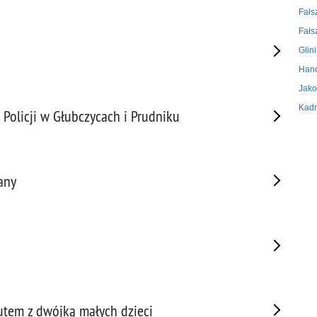
Fałs
Fałs
Glin
Hand
Jako
Kadr
licji w Głubczycach i Prudniku
Kobi
Koru
Krad
any
Krad
Kult
Logi
Mate
Nagr
Napa
Napa
autem z dwójką małych dzieci