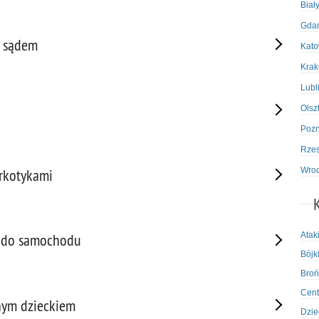
Biał
Gda
d sądem
Kato
Kra
Lubl
Olsz
Poz
Rze
Wro
arkotykami
Atak
e do samochodu
Bójki
Broń
Cent
nym dzieckiem
Dzie