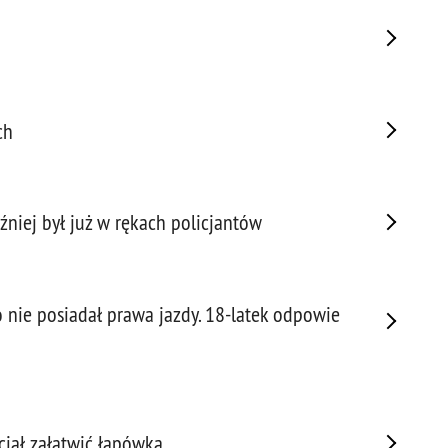
Porw
Poża
Pran
Praw
Prof
ch
Prof
Prz
Prze
źniej był już w rękach policjantów
Prze
Prze
Prze
o nie posiadał prawa jazdy. 18-latek odpowie
Prze
Prze
Prze
Prze
Prze
ciał załatwić łapówką
Prze