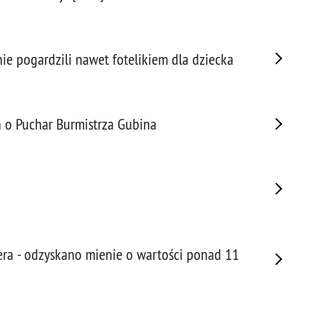
Napa
Niel
Niet
 pogardzili nawet fotelikiem dla dziecka
Niet
Niet
Nisz
Nowo
h o Puchar Burmistrza Gubina
Odpo
Ofia
Opin
Osz
Pedo
Pira
sera - odzyskano mienie o wartości ponad 11
Podr
Pogr
Pole
Poli