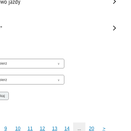
rawo jazdy
Sam
Spor
Stal
Stat
”
Szko
Terr
Unia
Upr
Uroc
Uton
Wspó
Wspó
Wykr
Wypa
Zabe
Zabó
9
10
11
12
13
14
...
20
>
Zagi