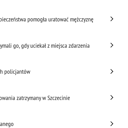
Napa
Niel
Niet
zpieczeństwa pomogła uratować mężczyznę
Niet
Niet
Nisz
ymali go, gdy uciekał z miejsca zdarzenia
Nowo
Odpo
Ofia
Opin
ch policjantów
Osz
Pedo
Pira
owania zatrzymany w Szczecinie
Podr
Pogr
Pole
wanego
Poli