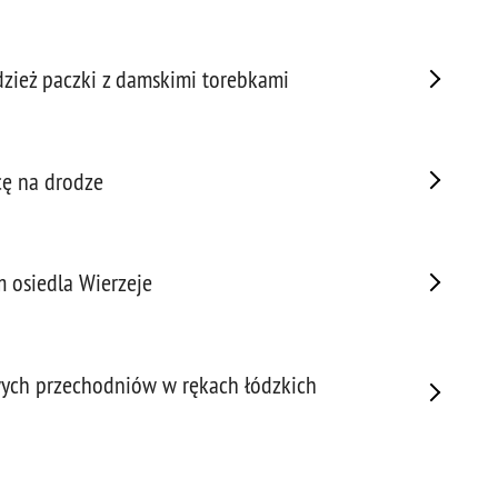
Prze
Prze
dzież paczki z damskimi torebkami
Prze
Prze
Prze
cę na drodze
Prze
Prze
Prze
Prze
 osiedla Wierzeje
Prze
Prze
Prze
wych przechodniów w rękach łódzkich
Prze
Pseu
Roz
Ruc