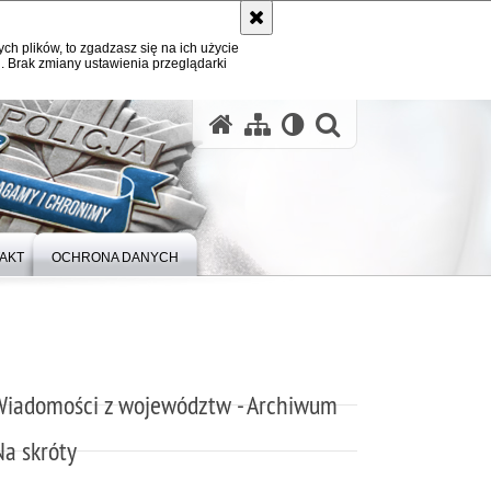
ych plików, to zgadzasz się na ich użycie
. Brak zmiany ustawienia przeglądarki
otwórz wysz
AKT
OCHRONA DANYCH
Wiadomości z województw - Archiwum
Na skróty