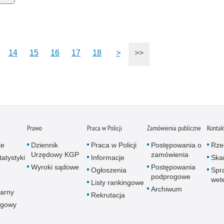
Zatr
Zbro
Zgwa
Zorg
14
15
16
17
18
>
>>
Prawo
Praca w Policji
Zamówienia publiczne
Kontak
je
Dziennik
Praca w Policji
Postępowania o
Rze
Urzędowy KGP
zamówienia
atystyki
Informacje
Skar
Wyroki sądowe
Postępowania
Ogłoszenia
Spr
podprogowe
wet
Listy rankingowe
Archiwum
arny
Rekrutacja
ogowy