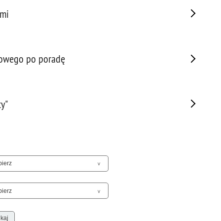
Sam
żmi
Spor
Stal
Stat
cowego po poradę
Szko
Terr
Unia
Upr
y"
Uroc
Uton
Wspó
Wspó
Wykr
Wypa
Zabe
Zabó
Zagi