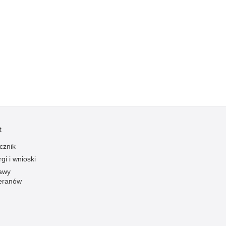
zymania poszukiwanych
dnie sprzed lat
łcenia
anizowane grupy przestępcze
t
cznik
gi i wnioski
awy
eranów