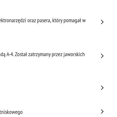
Porw
Poża
Pran
lektronarzędzi oraz pasera, który pomagał w
Praw
Prof
Prof
Prz
adą A-4. Został zatrzymany przez jaworskich
Prze
Prze
Prze
Prze
Prze
Prze
Prze
Prze
Prze
tniskowego
Prze