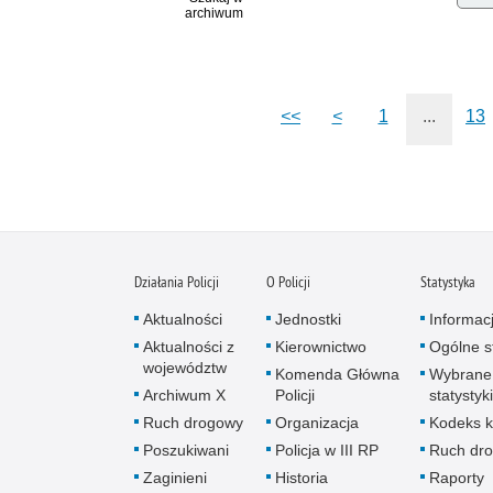
archiwum
<<
<
1
...
13
Działania Policji
O Policji
Statystyka
Aktualności
Jednostki
Informac
Aktualności z
Kierownictwo
Ogólne st
województw
Komenda Główna
Wybrane
Archiwum X
Policji
statystyki
Ruch drogowy
Organizacja
Kodeks k
Poszukiwani
Policja w III RP
Ruch dr
Zaginieni
Historia
Raporty