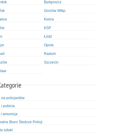
ystok
Bydgoszcz
ńsk
Gorzów Wlkp.
wice
Kielce
ków
KSP
in
Łódź
tyn
Opole
nań
Radom
szów
Szczecin
cław
Kategorie
i na policjantów
 i pobicia
 i amunicja
ralne Biuro Śledcze Policji
ła sztuki