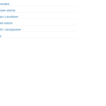
zerstwa
zywe alarmy
iarz z konikiem
el ludźmi
ść i zarządzanie
y
ety w Policji
pcja
zież
zieże z włamaniem
ura
styka, wyposażenie
riały wybuchowe
odzeni policjanci
dy na banki
dy na taksówkarzy