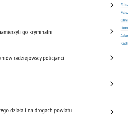
Fałs
Fałs
Glin
Hand
namierzyli go kryminalni
Jako
Kadr
Kobi
zniów radziejowscy policjanci
Koru
Krad
Krad
Kult
Logi
Mate
Nagr
wego działali na drogach powiatu
Napa
Napa