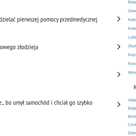
Biał
Gda
k udzielać pierwszej pomocy przedmedycznej
Kato
Kra
Lubl
powego złodzieja
Olsz
Poz
Rze
Wro
Atak
e... bo umył samochód i chciał go szybko
Bójki
Broń
Cent
Dzie