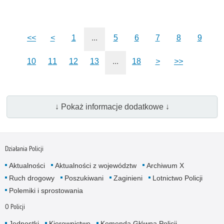
<<
<
1
...
5
6
7
8
9
10
11
12
13
...
18
>
>>
↓ Pokaż informacje dodatkowe ↓
Działania Policji
Aktualności
Aktualności z województw
Archiwum X
Ruch drogowy
Poszukiwani
Zaginieni
Lotnictwo Policji
Polemiki i sprostowania
O Policji
Jednostki
Kierownictwo
Komenda Główna Policji