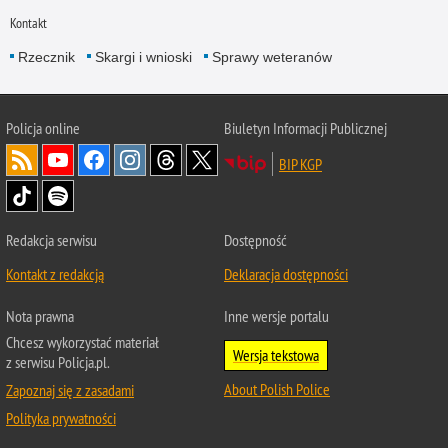
Kontakt
Rzecznik
Skargi i wnioski
Sprawy weteranów
Policja
online
Biuletyn Informacji Publicznej
BIP KGP
Redakcja serwisu
Dostępność
Kontakt z redakcją
Deklaracja dostępności
Nota prawna
Inne wersje portalu
Chcesz wykorzystać materiał
Wersja tekstowa
z serwisu Policja.pl.
About Polish Police
Zapoznaj się z zasadami
Polityka prywatności