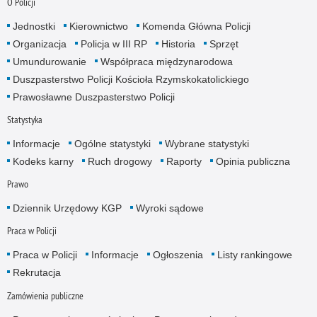
O Policji
Jednostki
Kierownictwo
Komenda Główna Policji
Organizacja
Policja w III RP
Historia
Sprzęt
Umundurowanie
Współpraca międzynarodowa
Duszpasterstwo Policji Kościoła Rzymskokatolickiego
Prawosławne Duszpasterstwo Policji
Statystyka
Informacje
Ogólne statystyki
Wybrane statystyki
Kodeks karny
Ruch drogowy
Raporty
Opinia publiczna
Prawo
Dziennik Urzędowy KGP
Wyroki sądowe
Praca w Policji
Praca w Policji
Informacje
Ogłoszenia
Listy rankingowe
Rekrutacja
Zamówienia publiczne