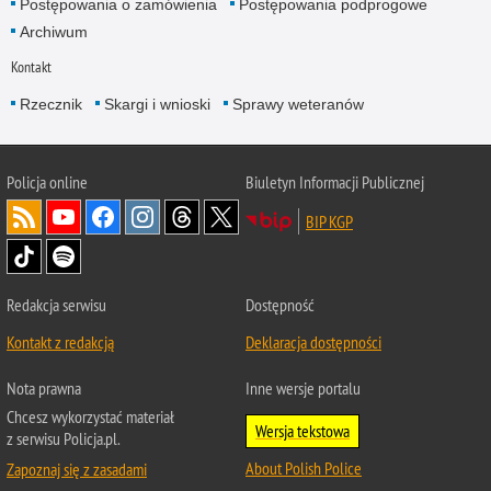
Postępowania o zamówienia
Postępowania podprogowe
Archiwum
Kontakt
Rzecznik
Skargi i wnioski
Sprawy weteranów
Policja
online
Biuletyn Informacji Publicznej
BIP KGP
Redakcja serwisu
Dostępność
Kontakt z redakcją
Deklaracja dostępności
Nota prawna
Inne wersje portalu
Chcesz wykorzystać materiał
Wersja tekstowa
z serwisu Policja.pl.
About Polish Police
Zapoznaj się z zasadami