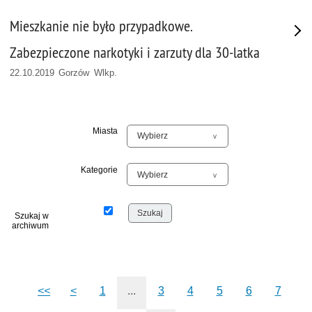
Mieszkanie nie było przypadkowe.
Zabezpieczone narkotyki i zarzuty dla 30-latka
22.10.2019 Gorzów Wlkp.
Miasta
Kategorie
Szukaj w
archiwum
<<
<
1
...
3
4
5
6
7