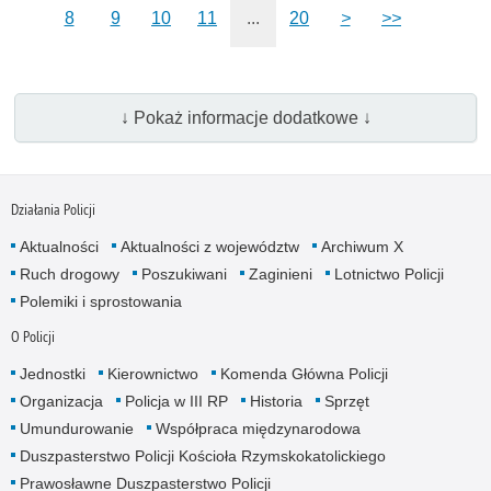
8
9
10
11
...
20
>
>>
↓ Pokaż informacje dodatkowe ↓
Działania Policji
Aktualności
Aktualności z województw
Archiwum X
Ruch drogowy
Poszukiwani
Zaginieni
Lotnictwo Policji
Polemiki i sprostowania
O Policji
Jednostki
Kierownictwo
Komenda Główna Policji
Organizacja
Policja w III RP
Historia
Sprzęt
Umundurowanie
Współpraca międzynarodowa
Duszpasterstwo Policji Kościoła Rzymskokatolickiego
Prawosławne Duszpasterstwo Policji