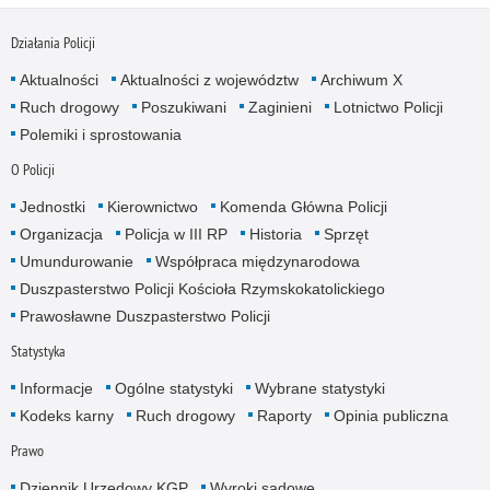
Działania Policji
Aktualności
Aktualności z województw
Archiwum X
Ruch drogowy
Poszukiwani
Zaginieni
Lotnictwo Policji
Polemiki i sprostowania
O Policji
Jednostki
Kierownictwo
Komenda Główna Policji
Organizacja
Policja w III RP
Historia
Sprzęt
Umundurowanie
Współpraca międzynarodowa
Duszpasterstwo Policji Kościoła Rzymskokatolickiego
Prawosławne Duszpasterstwo Policji
Statystyka
Informacje
Ogólne statystyki
Wybrane statystyki
Kodeks karny
Ruch drogowy
Raporty
Opinia publiczna
Prawo
Dziennik Urzędowy KGP
Wyroki sądowe