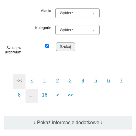
Miasta
Kategorie
Szukaj w
archiwum
<<
<
1
2
3
4
5
6
7
8
...
16
>
>>
↓ Pokaż informacje dodatkowe ↓