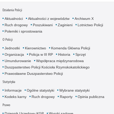
Działania Policji
Aktualności
Aktualności z województw
Archiwum X
Ruch drogowy
Poszukiwani
Zaginieni
Lotnictwo Policji
Polemiki i sprostowania
O Policji
Jednostki
Kierownictwo
Komenda Główna Policji
Organizacja
Policja w III RP
Historia
Sprzęt
Umundurowanie
Współpraca międzynarodowa
Duszpasterstwo Policji Kościoła Rzymskokatolickiego
Prawosławne Duszpasterstwo Policji
Statystyka
Informacje
Ogólne statystyki
Wybrane statystyki
Kodeks karny
Ruch drogowy
Raporty
Opinia publiczna
Prawo
Dziennik Urzędowy KGP
Wyroki sądowe