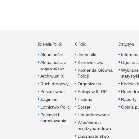
Działania Policji
O Policji
Statystyka
Aktualności
Jednostki
Informac
Aktualności z
Kierownictwo
Ogólne st
województw
Komenda Główna
Wybrane
Archiwum X
Policji
statystyki
Ruch drogowy
Organizacja
Kodeks k
Poszukiwani
Policja w III RP
Ruch dr
Zaginieni
Historia
Raporty
Lotnictwo Policji
Sprzęt
Opinia p
Polemiki i
Umundurowanie
sprostowania
Współpraca
międzynarodowa
Duszpasterstwo