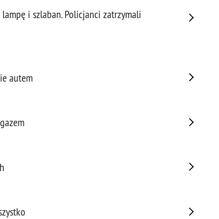
Napa
lampę i szlaban. Policjanci zatrzymali
Niel
Niet
Niet
Niet
Nisz
nie autem
Nowo
Odpo
Ofia
Opin
z gazem
Osz
Pedo
Pira
ch
Podr
Pogr
Pole
szystko
Poli