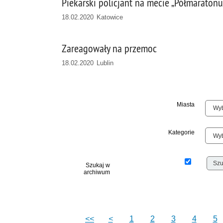
Piekarski policjant na mecie „Półmarato
18.02.2020 Katowice
Zareagowały na przemoc
18.02.2020 Lublin
Miasta
Kategorie
Szukaj w
archiwum
<<
<
1
2
3
4
5