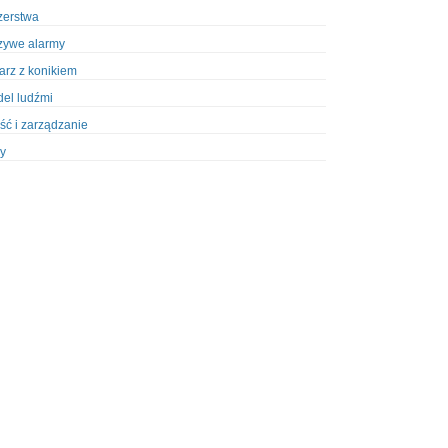
zerstwa
zywe alarmy
iarz z konikiem
el ludźmi
ść i zarządzanie
y
ety w Policji
pcja
zież
zieże z włamaniem
ura
styka, wyposażenie
riały wybuchowe
odzeni policjanci
dy na banki
dy na taksówkarzy