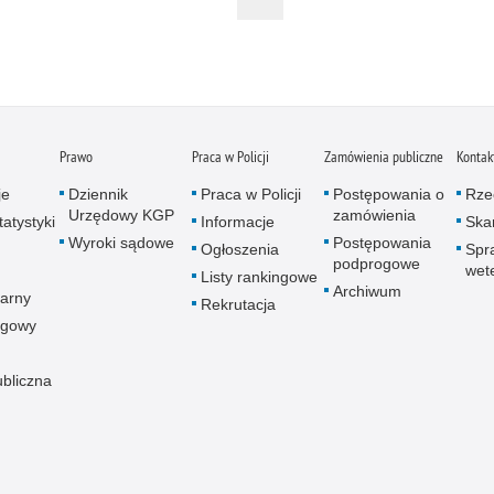
Zatr
Zbro
Zgwa
Zorg
Prawo
Praca w Policji
Zamówienia publiczne
Kontak
je
Dziennik
Praca w Policji
Postępowania o
Rze
Urzędowy KGP
zamówienia
atystyki
Informacje
Skar
Wyroki sądowe
Postępowania
Ogłoszenia
Spr
podprogowe
wet
Listy rankingowe
Archiwum
arny
Rekrutacja
ogowy
ubliczna