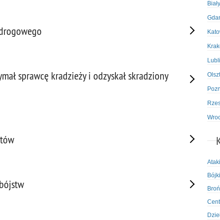
Biał
Gda
 drogowego
Kato
Kra
Lubl
ymał sprawcę kradzieży i odzyskał skradziony
Olsz
Poz
Rze
Wro
atów
Atak
Bójki
abójstw
Broń
Cent
Dzie