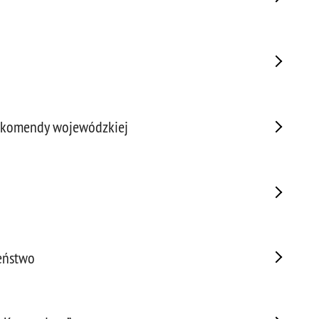
Prze
Prze
Prze
Prze
Prze
Prze
 z komendy wojewódzkiej
Prze
Prze
Prze
Prze
Prze
Prze
Prze
żeństwo
Pseu
Roz
Ruc