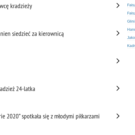
awcę kradzieży
Fałs
Fałs
Glin
Hand
nien siedzieć za kierownicą
Jako
Kadr
Kobi
Koru
Krad
Krad
Kult
adzież 24-latka
Logi
Mate
Nagr
rie 2020” spotkała się z młodymi piłkarzami
Napa
Napa