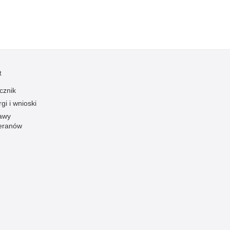
zymania poszukiwanych
dnie sprzed lat
łcenia
anizowane grupy przestępcze
t
cznik
gi i wnioski
awy
eranów