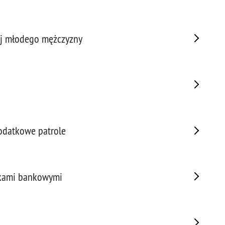
Porw
Poża
Pran
ej młodego mężczyzny
Praw
Prof
Prof
Prz
Prze
Prze
odatkowe patrole
Prze
Prze
Prze
Prze
wkami bankowymi
Prze
Prze
Prze
Prze