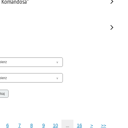
nu Komandosa”
Sam
Spor
Stal
Stat
Szko
Terr
Unia
Upr
Uroc
Uton
Wspó
Wspó
Wykr
Wypa
Zabe
Zabó
6
7
8
9
10
...
16
>
>>
Zagi