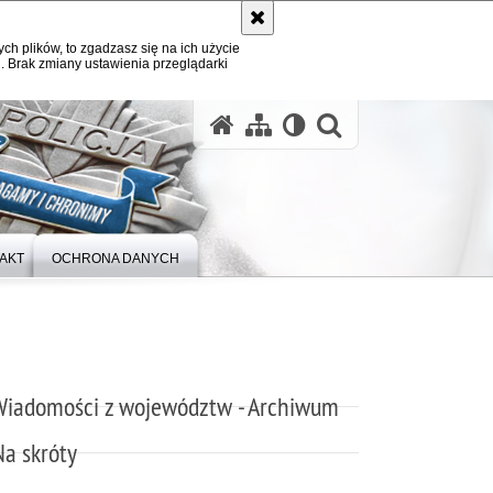
ych plików, to zgadzasz się na ich użycie
. Brak zmiany ustawienia przeglądarki
otwórz wysz
AKT
OCHRONA DANYCH
Wiadomości z województw - Archiwum
Na skróty