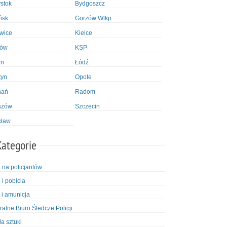
ystok
Bydgoszcz
ńsk
Gorzów Wlkp.
wice
Kielce
ków
KSP
in
Łódź
tyn
Opole
nań
Radom
szów
Szczecin
cław
Kategorie
i na policjantów
 i pobicia
 i amunicja
ralne Biuro Śledcze Policji
ła sztuki