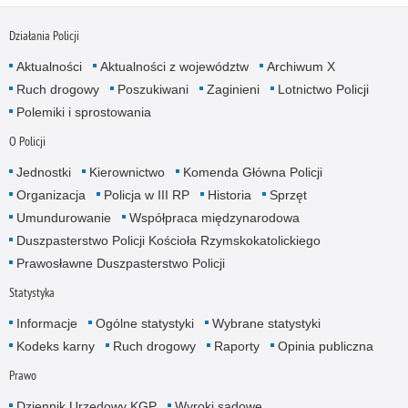
Działania Policji
Aktualności
Aktualności z województw
Archiwum X
Ruch drogowy
Poszukiwani
Zaginieni
Lotnictwo Policji
Polemiki i sprostowania
O Policji
Jednostki
Kierownictwo
Komenda Główna Policji
Organizacja
Policja w III RP
Historia
Sprzęt
Umundurowanie
Współpraca międzynarodowa
Duszpasterstwo Policji Kościoła Rzymskokatolickiego
Prawosławne Duszpasterstwo Policji
Statystyka
Informacje
Ogólne statystyki
Wybrane statystyki
Kodeks karny
Ruch drogowy
Raporty
Opinia publiczna
Prawo
Dziennik Urzędowy KGP
Wyroki sądowe