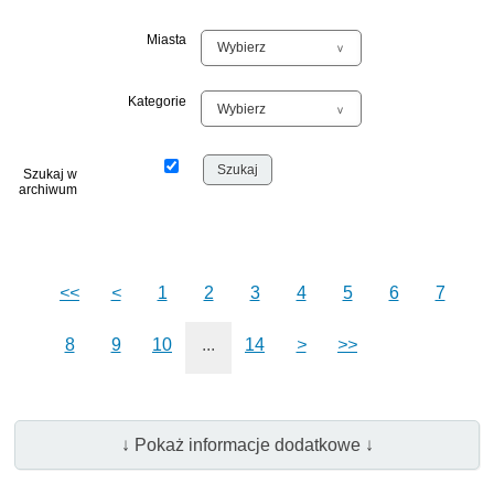
Miasta
Kategorie
Szukaj w
archiwum
<<
<
1
2
3
4
5
6
7
8
9
10
...
14
>
>>
↓ Pokaż informacje dodatkowe ↓