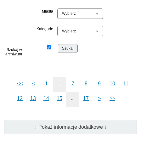
Miasta
Kategorie
Szukaj w
archiwum
<<
<
1
...
7
8
9
10
11
12
13
14
15
...
17
>
>>
↓ Pokaż informacje dodatkowe ↓