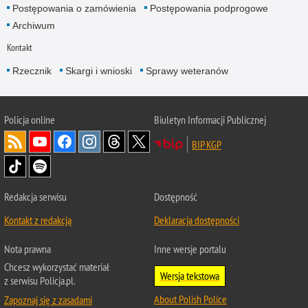
Postępowania o zamówienia
Postępowania podprogowe
Archiwum
Kontakt
Rzecznik
Skargi i wnioski
Sprawy weteranów
Policja
online
Biuletyn Informacji Publicznej
BIP KGP
Redakcja serwisu
Dostępność
Kontakt z redakcją
Deklaracja dostępności
Nota prawna
Inne wersje portalu
Chcesz wykorzystać materiał
Wersja tekstowa
z serwisu Policja.pl.
About Polish Police
Zapoznaj się z zasadami