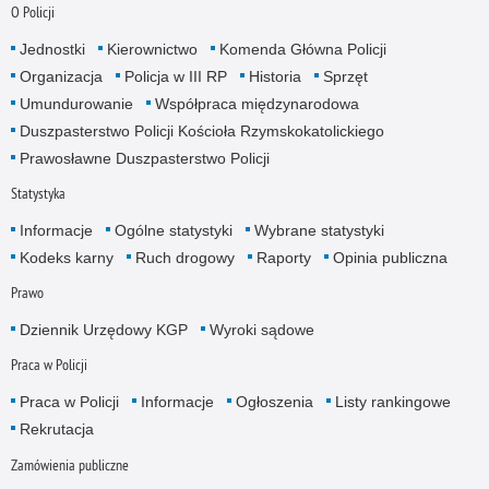
O Policji
Jednostki
Kierownictwo
Komenda Główna Policji
Organizacja
Policja w III RP
Historia
Sprzęt
Umundurowanie
Współpraca międzynarodowa
Duszpasterstwo Policji Kościoła Rzymskokatolickiego
Prawosławne Duszpasterstwo Policji
Statystyka
Informacje
Ogólne statystyki
Wybrane statystyki
Kodeks karny
Ruch drogowy
Raporty
Opinia publiczna
Prawo
Dziennik Urzędowy KGP
Wyroki sądowe
Praca w Policji
Praca w Policji
Informacje
Ogłoszenia
Listy rankingowe
Rekrutacja
Zamówienia publiczne