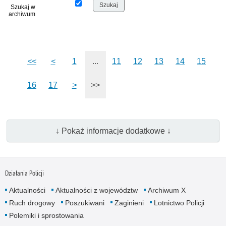
Szukaj w
archiwum
<<
<
1
...
11
12
13
14
15
16
17
>
>>
↓ Pokaż informacje dodatkowe ↓
Działania Policji
Aktualności
Aktualności z województw
Archiwum X
Ruch drogowy
Poszukiwani
Zaginieni
Lotnictwo Policji
Polemiki i sprostowania