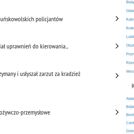
Biał
Gda
zduńskowolskich policjantów
Kato
Kra
Lubl
miał uprawnień do kierowania...
Olsz
Poz
Rze
Wro
zymany i usłyszał zarzut za kradzież
Atak
Bójki
 spożywczo-przemysłowe
Broń
Cent
Dzie