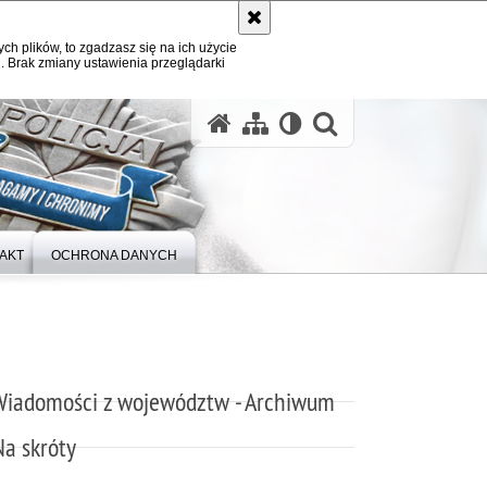
ych plików, to zgadzasz się na ich użycie
. Brak zmiany ustawienia przeglądarki
otwórz wysz
AKT
OCHRONA DANYCH
Wiadomości z województw - Archiwum
Na skróty