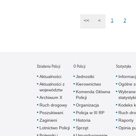
<<
<
1
2
Działania Policji
O Policji
Statystyka
Aktualności
Jednostki
Informac
Aktualności z
Kierownictwo
Ogólne st
województw
Komenda Główna
Wybrane
Archiwum X
Policji
statystyki
Ruch drogowy
Organizacja
Kodeks k
Poszukiwani
Policja w III RP
Ruch dr
Zaginieni
Historia
Raporty
Lotnictwo Policji
Sprzęt
Opinia p
Polemiki i
Umundurowanie