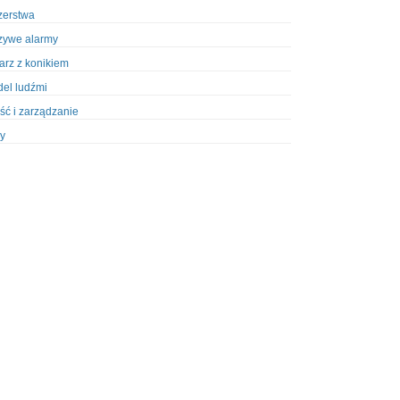
zerstwa
zywe alarmy
iarz z konikiem
el ludźmi
ść i zarządzanie
y
ety w Policji
pcja
zież
zieże z włamaniem
ura
styka, wyposażenie
riały wybuchowe
odzeni policjanci
dy na banki
dy na taksówkarzy