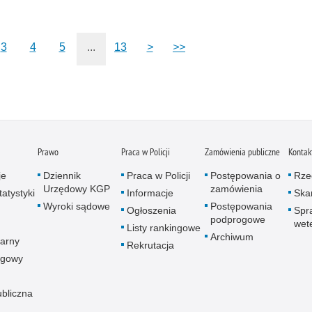
Zatr
Zbro
3
4
5
...
13
>
>>
Zgwa
Zorg
Prawo
Praca w Policji
Zamówienia publiczne
Kontak
je
Dziennik
Praca w Policji
Postępowania o
Rze
Urzędowy KGP
zamówienia
atystyki
Informacje
Skar
Wyroki sądowe
Postępowania
Ogłoszenia
Spr
podprogowe
wet
Listy rankingowe
Archiwum
arny
Rekrutacja
ogowy
ubliczna