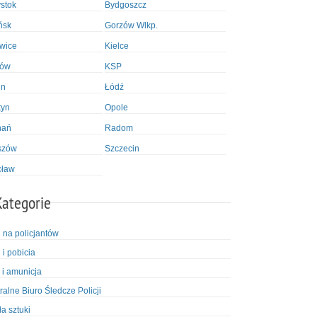
ystok
Bydgoszcz
ńsk
Gorzów Wlkp.
wice
Kielce
ków
KSP
in
Łódź
tyn
Opole
nań
Radom
szów
Szczecin
cław
Kategorie
i na policjantów
 i pobicia
 i amunicja
ralne Biuro Śledcze Policji
ła sztuki