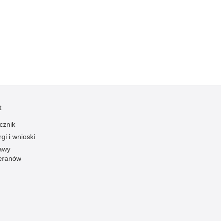
zymania poszukiwanych
dnie sprzed lat
łcenia
anizowane grupy przestępcze
t
cznik
gi i wnioski
awy
eranów