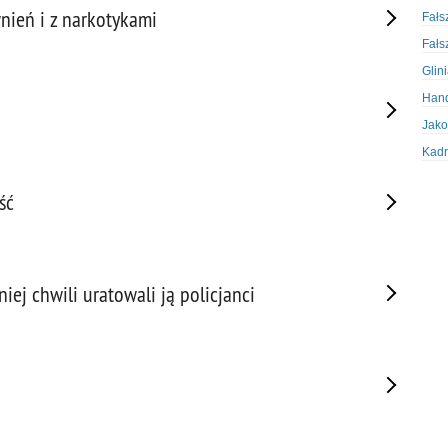
nień i z narkotykami
Fałs
Fałs
Glin
Hand
Jako
Kadr
Kobi
ść
Koru
Krad
Krad
Kult
iej chwili uratowali ją policjanci
Logi
Mate
Nagr
Napa
Napa