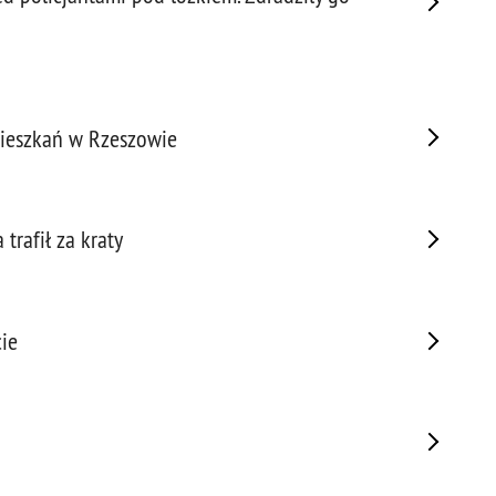
Prze
Prze
Prze
Prze
mieszkań w Rzeszowie
Prze
Prze
Prze
trafił za kraty
Prze
Prze
Prze
Prze
ie
Prze
Prze
Pseu
Roz
Ruc