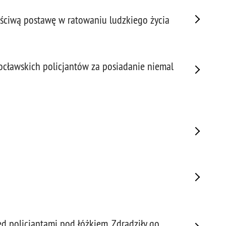
Porw
aściwą postawę w ratowaniu ludzkiego życia
Poża
Pran
Praw
Prof
ocławskich policjantów za posiadanie niemal
Prof
Prz
Prze
Prze
Prze
Prze
Prze
Prze
Prze
Prze
Prze
d policjantami pod łóżkiem. Zdradziły go
Prze