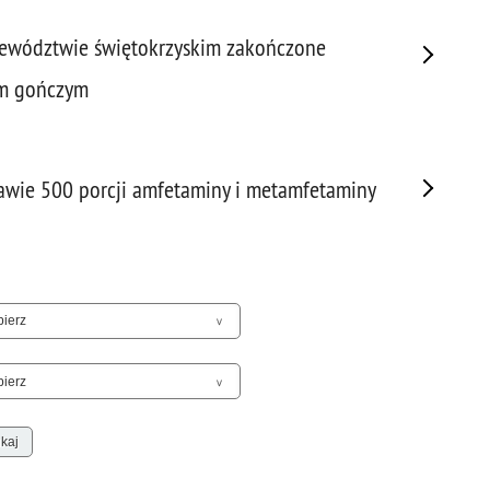
Sam
Spor
jewództwie świętokrzyskim zakończone
Stal
em gończym
Stat
Szko
Terr
awie 500 porcji amfetaminy i metamfetaminy
Unia
Upr
Uroc
Uton
Wspó
Wspó
Wykr
Wypa
Zabe
Zabó
Zagi