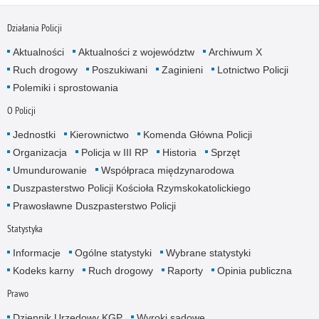
Działania Policji
Aktualności
Aktualności z województw
Archiwum X
Ruch drogowy
Poszukiwani
Zaginieni
Lotnictwo Policji
Polemiki i sprostowania
O Policji
Jednostki
Kierownictwo
Komenda Główna Policji
Organizacja
Policja w III RP
Historia
Sprzęt
Umundurowanie
Współpraca międzynarodowa
Duszpasterstwo Policji Kościoła Rzymskokatolickiego
Prawosławne Duszpasterstwo Policji
Statystyka
Informacje
Ogólne statystyki
Wybrane statystyki
Kodeks karny
Ruch drogowy
Raporty
Opinia publiczna
Prawo
Dziennik Urzędowy KGP
Wyroki sądowe