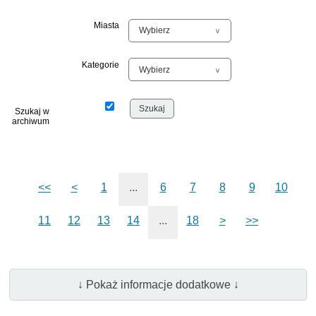
Miasta
Kategorie
Szukaj w
archiwum
<<
<
1
...
6
7
8
9
10
11
12
13
14
...
18
>
>>
↓ Pokaż informacje dodatkowe ↓