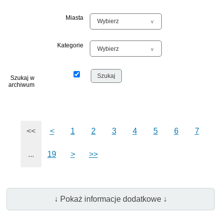
Miasta
Kategorie
Szukaj w
archiwum
<<
<
1
2
3
4
5
6
7
...
19
>
>>
↓ Pokaż informacje dodatkowe ↓