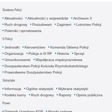
Działania Policji
Aktualności
Aktualności z województw
Archiwum X
Ruch drogowy
Poszukiwani
Zaginieni
Lotnictwo Policji
Polemiki i sprostowania
O Policji
Jednostki
Kierownictwo
Komenda Główna Policji
Organizacja
Policja w III RP
Historia
Sprzęt
Umundurowanie
Współpraca międzynarodowa
Duszpasterstwo Policji Kościoła Rzymskokatolickiego
Prawosławne Duszpasterstwo Policji
Statystyka
Informacje
Ogólne statystyki
Wybrane statystyki
Kodeks karny
Ruch drogowy
Raporty
Opinia publiczna
Prawo
Dziennik Urzędowy KGP
Wyroki sądowe