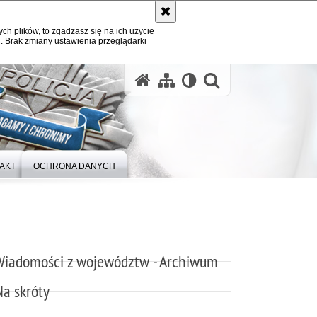
ych plików, to zgadzasz się na ich użycie
. Brak zmiany ustawienia przeglądarki
otwórz wysz
AKT
OCHRONA DANYCH
Wiadomości z województw - Archiwum
Na skróty