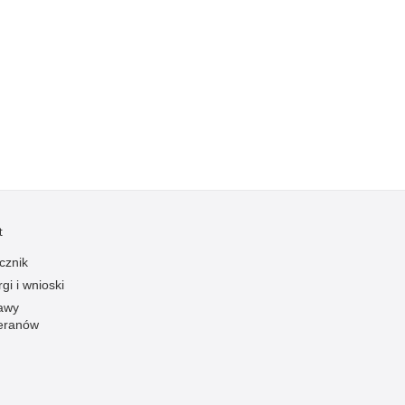
zymania poszukiwanych
dnie sprzed lat
łcenia
anizowane grupy przestępcze
t
cznik
gi i wnioski
awy
eranów