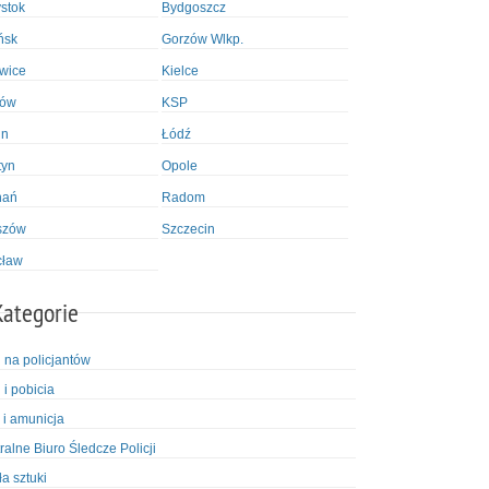
ystok
Bydgoszcz
ńsk
Gorzów Wlkp.
wice
Kielce
ków
KSP
in
Łódź
tyn
Opole
nań
Radom
szów
Szczecin
cław
Kategorie
i na policjantów
 i pobicia
 i amunicja
ralne Biuro Śledcze Policji
ła sztuki