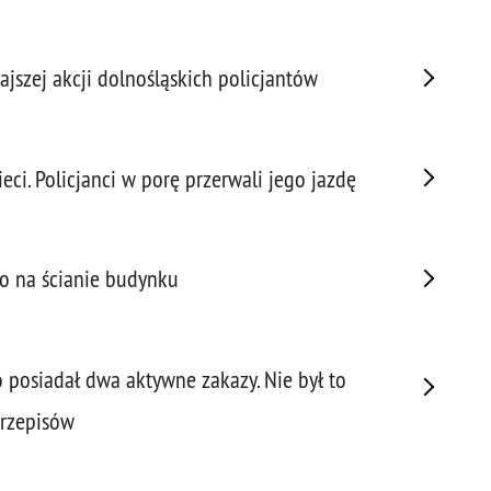
Prze
Prze
szej akcji dolnośląskich policjantów
Prze
Prze
Prze
eci. Policjanci w porę przerwali jego jazdę
Prze
Prze
Prze
Prze
ero na ścianie budynku
Prze
Prze
Prze
o posiadał dwa aktywne zakazy. Nie był to
Prze
Pseu
przepisów
Roz
Ruc