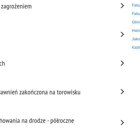
m zagrożeniem
Fałs
Fałs
Glin
Hand
Jako
Kadr
Kobi
ch
Koru
Krad
Krad
Kult
prawnień zakończona na torowisku
Logi
Mate
Nagr
howania na drodze - półroczne
Napa
Napa