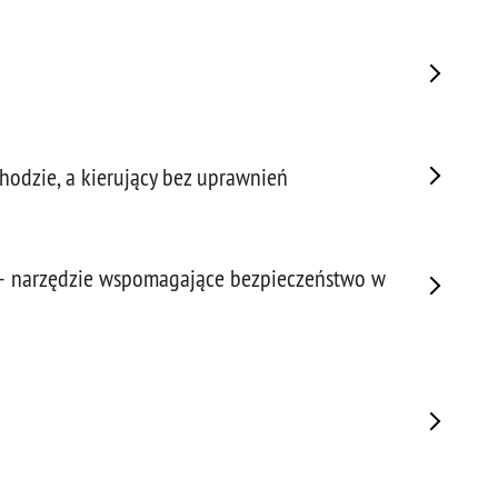
Napa
Niel
Niet
Niet
Niet
Nisz
odzie, a kierujący bez uprawnień
Nowo
Odpo
Ofia
Opin
– narzędzie wspomagające bezpieczeństwo w
Osz
Pedo
Pira
Podr
Pogr
Pole
Poli