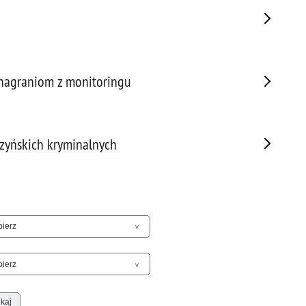
Sam
Spor
Stal
Stat
 nagraniom z monitoringu
Szko
Terr
Unia
Upr
zyńskich kryminalnych
Uroc
Uton
Wspó
Wspó
Wykr
Wypa
Zabe
Zabó
Zagi