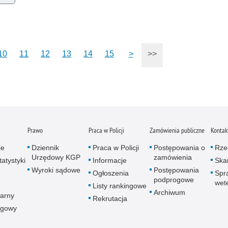
Zatr
Zbro
Zgwa
Zorg
10
11
12
13
14
15
>
>>
Prawo
Praca w Policji
Zamówienia publiczne
Kontak
je
Dziennik
Praca w Policji
Postępowania o
Rze
Urzędowy KGP
zamówienia
atystyki
Informacje
Skar
Wyroki sądowe
Postępowania
Ogłoszenia
Spr
podprogowe
wet
Listy rankingowe
Archiwum
arny
Rekrutacja
ogowy