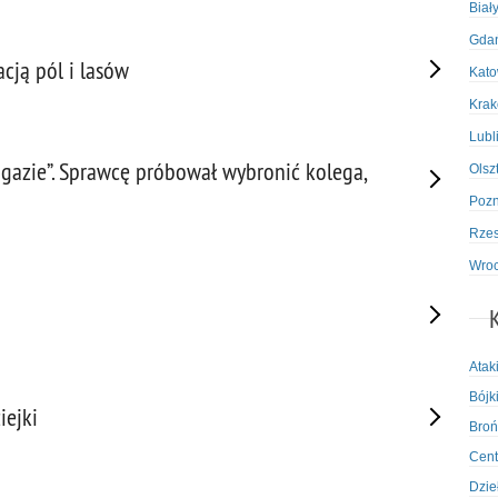
Biał
Gda
cją pól i lasów
Kato
Kra
Lubl
azie”. Sprawcę próbował wybronić kolega,
Olsz
Poz
Rze
Wro
Atak
Bójki
iejki
Broń
Cent
Dzie