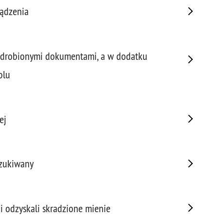
Porw
ządzenia
Poża
Pran
Praw
podrobionymi dokumentami, a w dodatku
Prof
olu
Prof
Prz
Prze
Prze
ej
Prze
Prze
Prze
szukiwany
Prze
Prze
Prze
Prze
 i odzyskali skradzione mienie
Prze