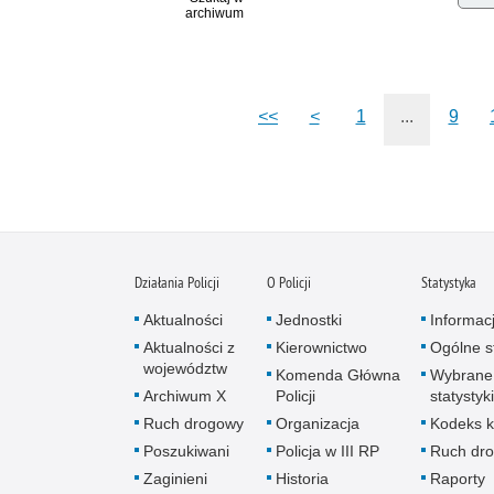
archiwum
<<
<
1
...
9
Działania Policji
O Policji
Statystyka
Aktualności
Jednostki
Informac
Aktualności z
Kierownictwo
Ogólne st
województw
Komenda Główna
Wybrane
Archiwum X
Policji
statystyki
Ruch drogowy
Organizacja
Kodeks k
Poszukiwani
Policja w III RP
Ruch dr
Zaginieni
Historia
Raporty