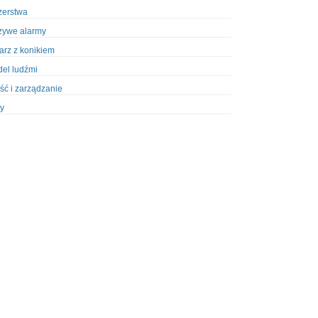
zerstwa
zywe alarmy
iarz z konikiem
el ludźmi
ść i zarządzanie
y
ety w Policji
pcja
zież
zieże z włamaniem
ura
styka, wyposażenie
riały wybuchowe
odzeni policjanci
dy na banki
dy na taksówkarzy