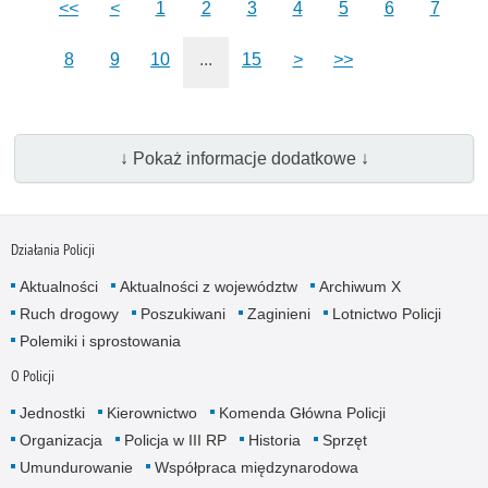
<<
<
1
2
3
4
5
6
7
8
9
10
...
15
>
>>
↓ Pokaż informacje dodatkowe ↓
Działania Policji
Aktualności
Aktualności z województw
Archiwum X
Ruch drogowy
Poszukiwani
Zaginieni
Lotnictwo Policji
Polemiki i sprostowania
O Policji
Jednostki
Kierownictwo
Komenda Główna Policji
Organizacja
Policja w III RP
Historia
Sprzęt
Umundurowanie
Współpraca międzynarodowa