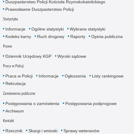
Duszpasterstwo Policji Kościoła Rzymskokatolickiego
Prawosławne Duszpasterstwo Policji
Statystyka
Informacje
Ogólne statystyki
Wybrane statystyki
Kodeks karny
Ruch drogowy
Raporty
Opinia publiczna
Prawo
Dziennik Urzędowy KGP
Wyroki sądowe
Praca w Policji
Praca w Policji
Informacje
Ogłoszenia
Listy rankingowe
Rekrutacja
Zamówienia publiczne
Postępowania o zamówienia
Postępowania podprogowe
Archiwum
Kontakt
Rzecznik
Skargi i wnioski
Sprawy weteranów