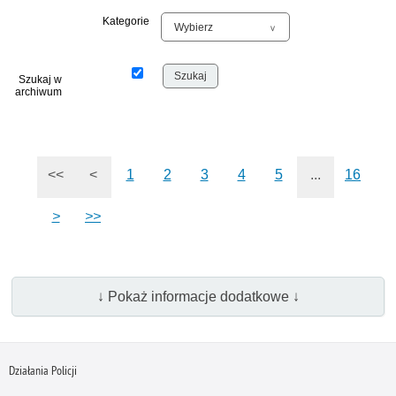
Kategorie
Szukaj w
archiwum
<<
<
1
2
3
4
5
...
16
>
>>
↓ Pokaż informacje dodatkowe ↓
Działania Policji