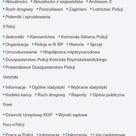
Aktualności
Aktualności z województw
Archiwum X
Ruch drogowy
Poszukiwani
Zaginieni
Lotnictwo Policji
Polemiki i sprostowania
O Policji
Jednostki
Kierownictwo
Komenda Główna Policji
Organizacja
Policja w III RP
Historia
Sprzęt
Umundurowanie
Współpraca międzynarodowa
Duszpasterstwo Policji Kościoła Rzymskokatolickiego
Prawosławne Duszpasterstwo Policji
Statystyka
Informacje
Ogólne statystyki
Wybrane statystyki
Kodeks karny
Ruch drogowy
Raporty
Opinia publiczna
Prawo
Dziennik Urzędowy KGP
Wyroki sądowe
Praca w Policji
Praca w Policji
Informacje
Ogłoszenia
Listy rankingowe