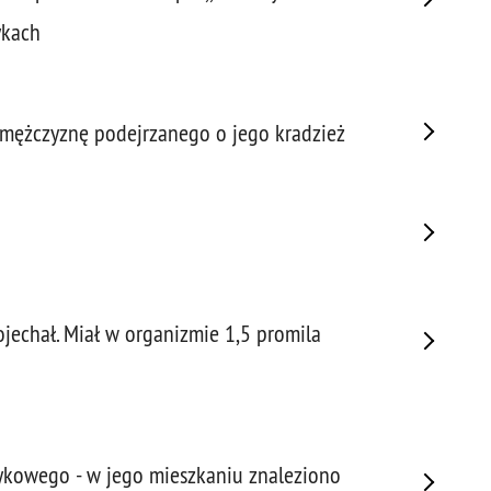
Napa
ykach
Niel
Niet
Niet
Niet
i mężczyznę podejrzanego o jego kradzież
Nisz
Nowo
Odpo
Ofia
Opin
Osz
ojechał. Miał w organizmie 1,5 promila
Pedo
Pira
Podr
Pogr
Pole
otykowego - w jego mieszkaniu znaleziono
Poli