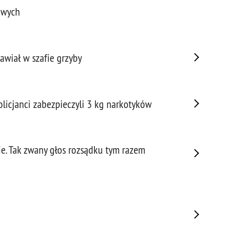
Porw
owych
Poża
Pran
Praw
awiał w szafie grzyby
Prof
Prof
Prz
licjanci zabezpieczyli 3 kg narkotyków
Prze
Prze
Prze
Prze
e. Tak zwany głos rozsądku tym razem
Prze
Prze
Prze
Prze
Prze
Prze