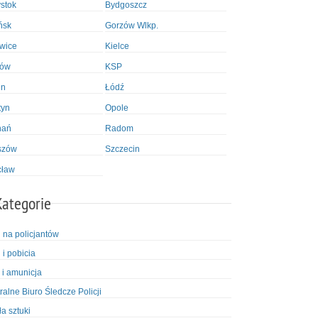
ystok
Bydgoszcz
ńsk
Gorzów Wlkp.
wice
Kielce
ków
KSP
in
Łódź
tyn
Opole
nań
Radom
szów
Szczecin
cław
Kategorie
i na policjantów
 i pobicia
 i amunicja
ralne Biuro Śledcze Policji
ła sztuki