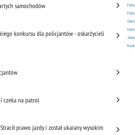
twartych samochodów
Fałs
Fałs
Glin
Hand
iego konkursu dla policjantów - oskarżycieli
Jako
Kadr
Kobi
Koru
Krad
icjantów
Krad
Kult
Logi
i czeka na patrol
Mate
Nagr
Napa
tracił prawo jazdy i został ukarany wysokim
Napa