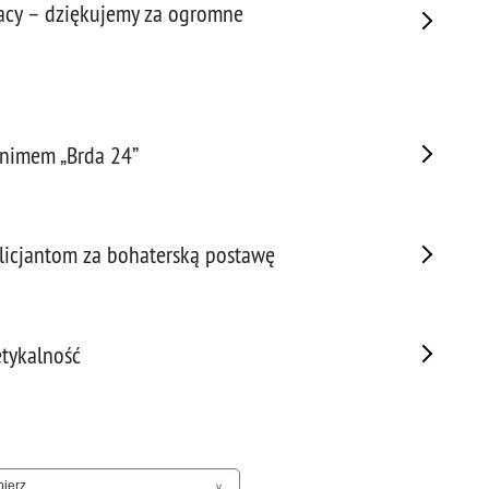
acy – dziękujemy za ogromne
Sam
Spor
Stal
Stat
Szko
nimem „Brda 24”
Terr
Unia
Upr
Uroc
licjantom za bohaterską postawę
Uton
Wspó
Wspó
etykalność
Wykr
Wypa
Zabe
Zabó
Zagi