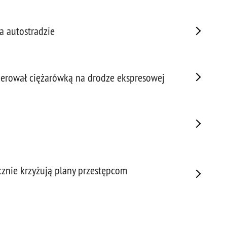
Porw
Poża
 autostradzie
Pran
Praw
Prof
ierował ciężarówką na drodze ekspresowej
Prof
Prz
Prze
Prze
Prze
Prze
Prze
znie krzyżują plany przestępcom
Prze
Prze
Prze
Prze
Prze