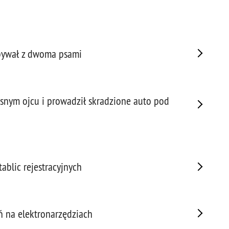
Napa
Niel
Niet
Niet
bywał z dwoma psami
Niet
Nisz
Nowo
Odpo
asnym ojcu i prowadził skradzione auto pod
Ofia
Opin
Osz
Pedo
ablic rejestracyjnych
Pira
Podr
Pogr
Pole
ń na elektronarzędziach
Poli