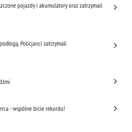
szczone pojazdy i akumulatory oraz zatrzymali
Prze
Prze
Prze
Prze
Prze
odłogą. Policjanci zatrzymali
Prze
Prze
Prze
Prze
Prze
udźmi
Prze
Prze
Prze
rca - wspólne bicie rekordu!
Pseu
Roz
Ruc