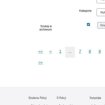
Kategorie
Szukaj w
archiwum
<<
<
1
...
7
8
9
>>
Działania Policji
O Policji
Statystyka