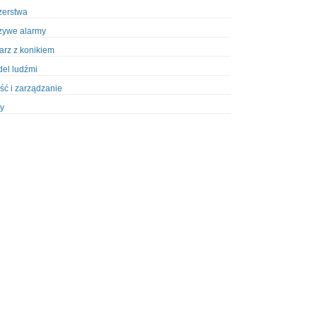
zerstwa
zywe alarmy
iarz z konikiem
el ludźmi
ść i zarządzanie
y
ety w Policji
pcja
zież
zieże z włamaniem
ura
styka, wyposażenie
riały wybuchowe
odzeni policjanci
dy na banki
dy na taksówkarzy