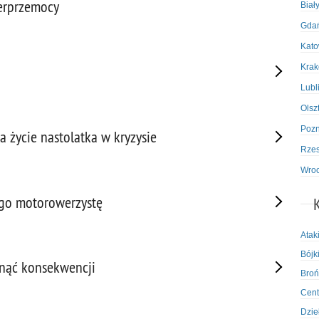
berprzemocy
Biał
Gda
Kato
Kra
Lubl
Olsz
Poz
 życie nastolatka w kryzysie
Rze
Wro
ego motorowerzystę
Atak
Bójki
knąć konsekwencji
Broń
Cent
Dzie