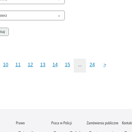
Zatr
Zbro
Zgwa
Zorg
10
11
12
13
14
15
...
24
>
Prawo
Praca w Policji
Zamówienia publiczne
Kontak