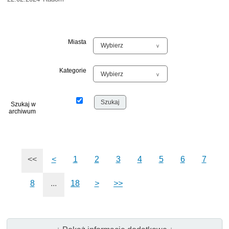
Miasta
Kategorie
Szukaj w
archiwum
<<
<
1
2
3
4
5
6
7
8
...
18
>
>>