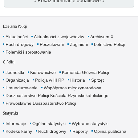
↓ Pokaż informacje dodatkowe ↓
Działania Policji
Aktualności
Aktualności z województw
Archiwum X
Ruch drogowy
Poszukiwani
Zaginieni
Lotnictwo Policji
Polemiki i sprostowania
O Policji
Jednostki
Kierownictwo
Komenda Główna Policji
Organizacja
Policja w III RP
Historia
Sprzęt
Umundurowanie
Współpraca międzynarodowa
Duszpasterstwo Policji Kościoła Rzymskokatolickiego
Prawosławne Duszpasterstwo Policji
Statystyka
Informacje
Ogólne statystyki
Wybrane statystyki
Kodeks karny
Ruch drogowy
Raporty
Opinia publiczna