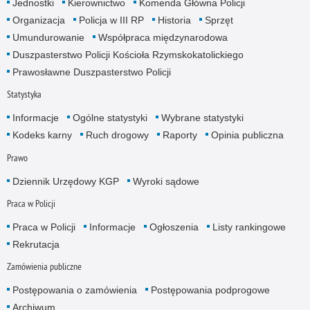
Jednostki
Kierownictwo
Komenda Główna Policji
Organizacja
Policja w III RP
Historia
Sprzęt
Umundurowanie
Współpraca międzynarodowa
Duszpasterstwo Policji Kościoła Rzymskokatolickiego
Prawosławne Duszpasterstwo Policji
Statystyka
Informacje
Ogólne statystyki
Wybrane statystyki
Kodeks karny
Ruch drogowy
Raporty
Opinia publiczna
Prawo
Dziennik Urzędowy KGP
Wyroki sądowe
Praca w Policji
Praca w Policji
Informacje
Ogłoszenia
Listy rankingowe
Rekrutacja
Zamówienia publiczne
Postępowania o zamówienia
Postępowania podprogowe
Archiwum