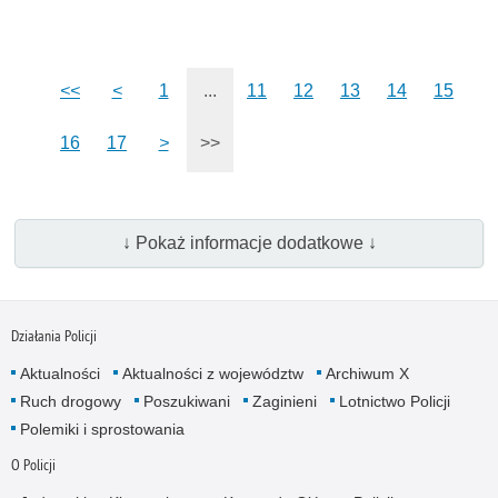
<<
<
1
...
11
12
13
14
15
16
17
>
>>
↓ Pokaż informacje dodatkowe ↓
Działania Policji
Aktualności
Aktualności z województw
Archiwum X
Ruch drogowy
Poszukiwani
Zaginieni
Lotnictwo Policji
Polemiki i sprostowania
O Policji