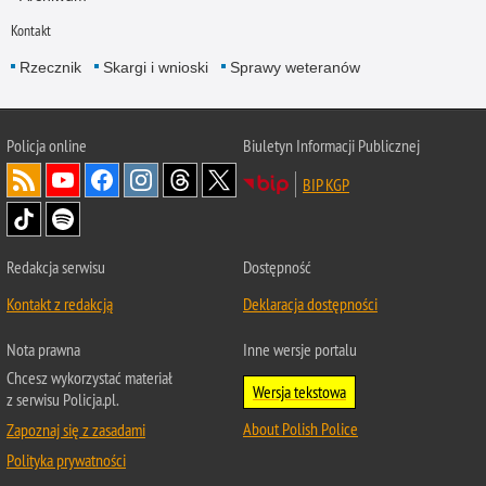
Kontakt
Rzecznik
Skargi i wnioski
Sprawy weteranów
Policja
online
Biuletyn Informacji Publicznej
BIP KGP
Redakcja serwisu
Dostępność
Kontakt z redakcją
Deklaracja dostępności
Nota prawna
Inne wersje portalu
Chcesz wykorzystać materiał
Wersja tekstowa
z serwisu Policja.pl.
About Polish Police
Zapoznaj się z zasadami
Polityka prywatności