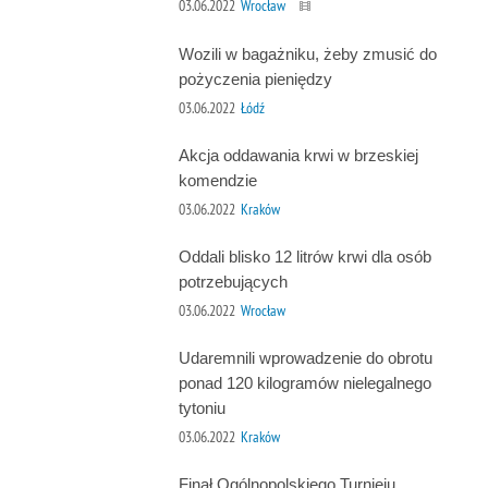
03.06.2022
Wrocław
Wozili w bagażniku, żeby zmusić do
pożyczenia pieniędzy
03.06.2022
Łódź
Akcja oddawania krwi w brzeskiej
komendzie
03.06.2022
Kraków
Oddali blisko 12 litrów krwi dla osób
potrzebujących
03.06.2022
Wrocław
Udaremnili wprowadzenie do obrotu
ponad 120 kilogramów nielegalnego
tytoniu
03.06.2022
Kraków
Finał Ogólnopolskiego Turnieju