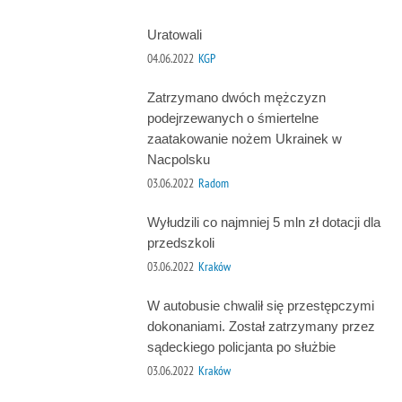
Uratowali
04.06.2022
KGP
Zatrzymano dwóch mężczyzn
podejrzewanych o śmiertelne
zaatakowanie nożem Ukrainek w
Nacpolsku
03.06.2022
Radom
Wyłudzili co najmniej 5 mln zł dotacji dla
przedszkoli
03.06.2022
Kraków
W autobusie chwalił się przestępczymi
dokonaniami. Został zatrzymany przez
sądeckiego policjanta po służbie
03.06.2022
Kraków