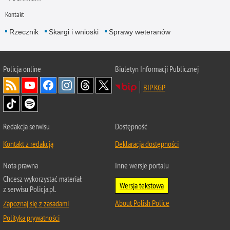
Kontakt
Rzecznik
Skargi i wnioski
Sprawy weteranów
Policja
online
Biuletyn Informacji Publicznej
BIP KGP
Redakcja serwisu
Dostępność
Kontakt z redakcją
Deklaracja dostępności
Nota prawna
Inne wersje portalu
Chcesz wykorzystać materiał
Wersja tekstowa
z serwisu Policja.pl.
About Polish Police
Zapoznaj się z zasadami
Polityka prywatności