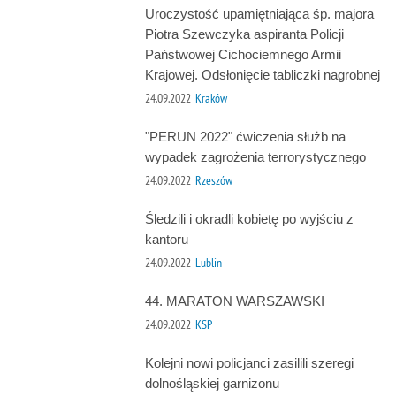
Uroczystość upamiętniająca śp. majora
Piotra Szewczyka aspiranta Policji
Państwowej Cichociemnego Armii
Krajowej. Odsłonięcie tabliczki nagrobnej
24.09.2022
Kraków
"PERUN 2022" ćwiczenia służb na
wypadek zagrożenia terrorystycznego
24.09.2022
Rzeszów
Śledzili i okradli kobietę po wyjściu z
kantoru
24.09.2022
Lublin
44. MARATON WARSZAWSKI
24.09.2022
KSP
Kolejni nowi policjanci zasilili szeregi
dolnośląskiej garnizonu