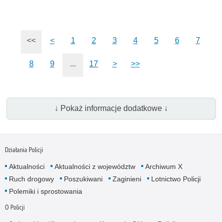
<<
<
1
2
3
4
5
6
7
8
9
...
17
>
>>
↓ Pokaż informacje dodatkowe ↓
Działania Policji
Aktualności
Aktualności z województw
Archiwum X
Ruch drogowy
Poszukiwani
Zaginieni
Lotnictwo Policji
Polemiki i sprostowania
O Policji