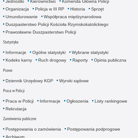
Jednostki
Kierownictwo
Komenda Główna Policji
Organizacja
Policja w III RP
Historia
Sprzęt
Umundurowanie
Współpraca międzynarodowa
Duszpasterstwo Policji Kościoła Rzymskokatolickiego
Prawosławne Duszpasterstwo Policji
Statystyka
Informacje
Ogólne statystyki
Wybrane statystyki
Kodeks karny
Ruch drogowy
Raporty
Opinia publiczna
Prawo
Dziennik Urzędowy KGP
Wyroki sądowe
Praca w Policji
Praca w Policji
Informacje
Ogłoszenia
Listy rankingowe
Rekrutacja
Zamówienia publiczne
Postępowania o zamówienia
Postępowania podprogowe
Archiwum