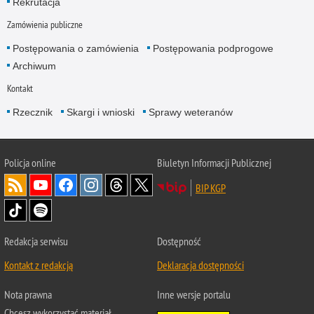
Rekrutacja
Zamówienia publiczne
Postępowania o zamówienia
Postępowania podprogowe
Archiwum
Kontakt
Rzecznik
Skargi i wnioski
Sprawy weteranów
Policja
online
Biuletyn Informacji Publicznej
BIP KGP
Redakcja serwisu
Dostępność
Kontakt z redakcją
Deklaracja dostępności
Nota prawna
Inne wersje portalu
Chcesz wykorzystać materiał