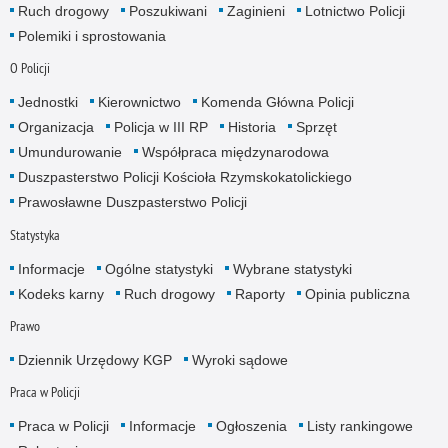
Ruch drogowy
Poszukiwani
Zaginieni
Lotnictwo Policji
Polemiki i sprostowania
O Policji
Jednostki
Kierownictwo
Komenda Główna Policji
Organizacja
Policja w III RP
Historia
Sprzęt
Umundurowanie
Współpraca międzynarodowa
Duszpasterstwo Policji Kościoła Rzymskokatolickiego
Prawosławne Duszpasterstwo Policji
Statystyka
Informacje
Ogólne statystyki
Wybrane statystyki
Kodeks karny
Ruch drogowy
Raporty
Opinia publiczna
Prawo
Dziennik Urzędowy KGP
Wyroki sądowe
Praca w Policji
Praca w Policji
Informacje
Ogłoszenia
Listy rankingowe