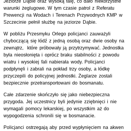
Jeziorze Dąbie oraz wysoką falę, co dało niekorzystne
warunki żeglugowe. W tym czasie patrol z Referatu
Prewencji na Wodach i Terenach Przywodnych KMP w
Szczecinie pełnił służbę na jeziorze Dąbie.
W pobliżu Przesmyku Orlego policjanci zauważyli
chyboczącą się łódź z jedną osobą oraz dwie osoby na
zewnątrz, które próbowały ją przytrzymywać. Jednostka
była nieosłonięta i oprócz braku stabilności z powodu
wiatru i wysokiej fali nabierała wody. Policjanci
podpłynęli i zabrali na pokład trzy osoby, a łódkę
przyczepili do policyjnej jednostki. Żeglarze zostali
bezpiecznie przetransportowani do bosmanatu.
Całe zdarzenie skończyło się jako niebezpieczna
przygoda. Jej uczestnicy byli jedynie zziębnięci i nie
wymagali pomocy lekarskiej, po wszystkim aż do
wypogodzenia schronili się w bosmanacie.
Policjanci ostrzegają aby przed wypłynięciem na akwen