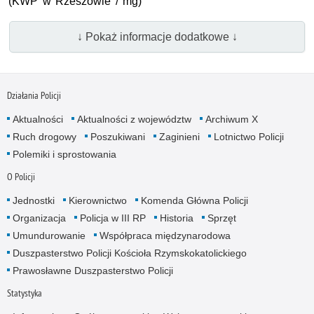
(KWP w Rzeszowie / mg)
↓ Pokaż informacje dodatkowe ↓
Działania Policji
Aktualności
Aktualności z województw
Archiwum X
Ruch drogowy
Poszukiwani
Zaginieni
Lotnictwo Policji
Polemiki i sprostowania
O Policji
Jednostki
Kierownictwo
Komenda Główna Policji
Organizacja
Policja w III RP
Historia
Sprzęt
Umundurowanie
Współpraca międzynarodowa
Duszpasterstwo Policji Kościoła Rzymskokatolickiego
Prawosławne Duszpasterstwo Policji
Statystyka