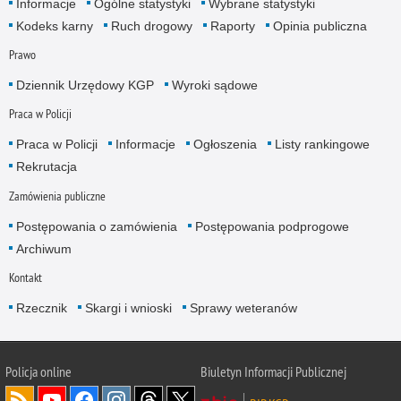
Informacje
Ogólne statystyki
Wybrane statystyki
Kodeks karny
Ruch drogowy
Raporty
Opinia publiczna
Prawo
Dziennik Urzędowy KGP
Wyroki sądowe
Praca w Policji
Praca w Policji
Informacje
Ogłoszenia
Listy rankingowe
Rekrutacja
Zamówienia publiczne
Postępowania o zamówienia
Postępowania podprogowe
Archiwum
Kontakt
Rzecznik
Skargi i wnioski
Sprawy weteranów
Policja
online
Biuletyn Informacji Publicznej