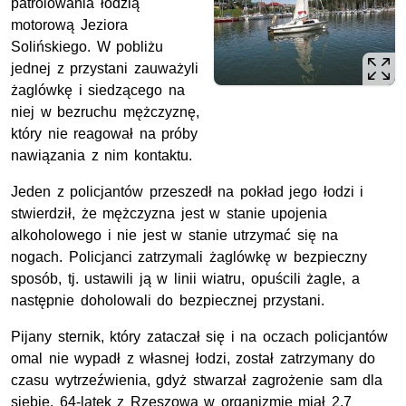
patrolowania łodzią
motorową Jeziora
Solińskiego. W pobliżu
jednej z przystani zauważyli
żaglówkę i siedzącego na
niej w bezruchu mężczyznę,
który nie reagował na próby
nawiązania z nim kontaktu.
Jeden z policjantów przeszedł na pokład jego łodzi i
stwierdził, że mężczyzna jest w stanie upojenia
alkoholowego i nie jest w stanie utrzymać się na
nogach. Policjanci zatrzymali żaglówkę w bezpieczny
sposób, tj. ustawili ją w linii wiatru, opuścili żagle, a
następnie doholowali do bezpiecznej przystani.
Pijany sternik, który zataczał się i na oczach policjantów
omal nie wypadł z własnej łodzi, został zatrzymany do
czasu wytrzeźwienia, gdyż stwarzał zagrożenie sam dla
siebie. 64-latek z Rzeszowa w organizmie miał 2,7