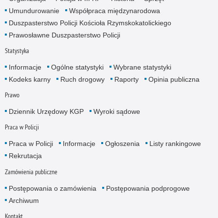
Umundurowanie
Współpraca międzynarodowa
Duszpasterstwo Policji Kościoła Rzymskokatolickiego
Prawosławne Duszpasterstwo Policji
Statystyka
Informacje
Ogólne statystyki
Wybrane statystyki
Kodeks karny
Ruch drogowy
Raporty
Opinia publiczna
Prawo
Dziennik Urzędowy KGP
Wyroki sądowe
Praca w Policji
Praca w Policji
Informacje
Ogłoszenia
Listy rankingowe
Rekrutacja
Zamówienia publiczne
Postępowania o zamówienia
Postępowania podprogowe
Archiwum
Kontakt