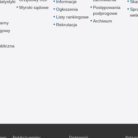
atystyki
Informacje
Skar
Wyroki sądowe
Postępowania
Ogłoszenia
Spr
podprogowe
wet
Listy rankingowe
Archiwum
arny
Rekrutacja
ogowy
ubliczna
znej
Redakcja serwisu
Dostępność
Nota p