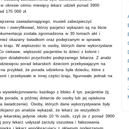
e w okresie ośmiu miesięcy lekarz udzieli ponad 3900
ad 175 000 zł.
ejrzenia zawiadamiającego, musieli zabezpieczyć
s i zweryfikować, którzy pacjenci wykazani są na liście
kumentacja została zgromadzona w 30 tomach akt i
nież okazany świadkom oraz podejrzanym w sprawie.
ego kraju. W większości to osoby, których dane wykorzystane
o ciekawe, większość pacjentów to dzieci z kolonii i
ejon działalności przychodni podejrzanego lekarza. Z analiz
lkudziesięciu porad lekarskich dzieciom przebywającym na
 na przykład, że porada udzielona była dziecku, które z
nii i przebywało w innej części kraju, figurowało jednak na
 wyselekcjonowaniu każdego z blisko 4 tys. pacjentów (tj.
ła porada, a później dotarcie do osoby lub jej opiekuna
za świadczenie). Osoby, których dane wykorzystywane były
licjanci po analizie wykazali, że lekarz ze wszystkich
dy lekarskiej jedynie około 10 % osób, czyli że z ponad 3900
j pory lekarz usłyszał zarzuty oszustwa i fałszowania
gniarka i lekarz współpracujący z głównym podejrzanym.