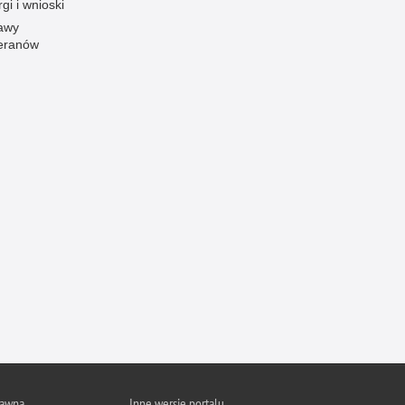
gi i wnioski
Ofiarni i odważni
awy
eranów
Opinia publiczna
Oszustwa
Pedofilia, pornografia dziecięca
Piractwo przemysłowe
Podrabianie znaków towarowych
Pogryzienia przez psy
Polemiki i sprostowania
Policja inaczej
Policjant z pasją
Porwania
Pożary i podpalenia
Pranie brudnych pieniędzy
Prawa człowieka
rawna
Inne wersje portalu