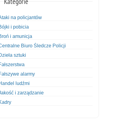
Kategorie
Ataki na policjantów
Bójki i pobicia
Broń i amunicja
Centralne Biuro Śledcze Policji
Dzieła sztuki
Fałszerstwa
Fałszywe alarmy
Handel ludźmi
Jakość i zarządzanie
Kadry
Kobiety w Policji
Korupcja
Kradzież