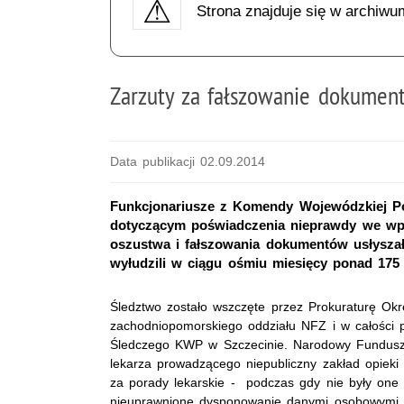
Strona znajduje się w archiwu
Zarzuty za fałszowanie dokument
Data publikacji 02.09.2014
Funkcjonariusze z Komendy Wojewódzkiej Pol
dotyczącym poświadczenia nieprawdy we wpis
oszustwa i fałszowania dokumentów usłyszał
wyłudzili w ciągu ośmiu miesięcy ponad 175 
Śledztwo zostało wszczęte przez Prokuraturę Ok
zachodniopomorskiego oddziału NFZ i w całości 
Śledczego KWP w Szczecinie. Narodowy Fundusz 
lekarza prowadzącego niepubliczny zakład opieki
za porady lekarskie - podczas gdy nie były one 
nieuprawnione dysponowanie danymi osobowymi.