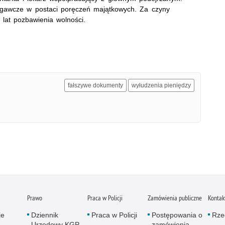
iegawcze w postaci
poręczeń majątkowych. Za czyny
lat pozbawienia wolności.
fałszywe dokumenty
wyłudzenia pieniędzy
Prawo
Praca w Policji
Zamówienia publiczne
Kontak
je
Dziennik
Praca w Policji
Postępowania o
Rze
Urzędowy KGP
zamówienia