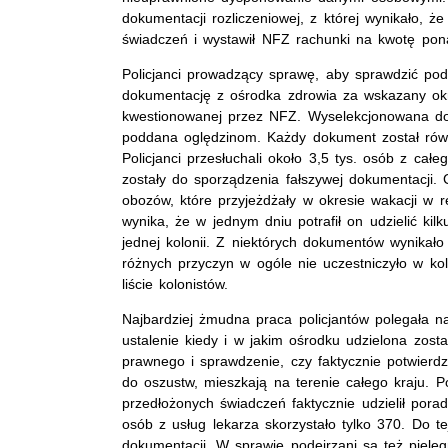
dokumentacji rozliczeniowej, z której wynikało, ż
świadczeń i wystawił NFZ rachunki na kwotę pon
Policjanci prowadzący sprawę, aby sprawdzić pod
dokumentację z ośrodka zdrowia za wskazany okre
kwestionowanej przez NFZ. Wyselekcjonowana do
poddana oględzinom. Każdy dokument został rów
Policjanci przesłuchali około 3,5 tys. osób z cał
zostały do sporządzenia fałszywej dokumentacji. C
obozów, które przyjeżdżały w okresie wakacji w r
wynika, że w jednym dniu potrafił on udzielić ki
jednej kolonii. Z niektórych dokumentów wynikało
różnych przyczyn w ogóle nie uczestniczyło w kolo
liście kolonistów.
Najbardziej żmudna praca policjantów polegała na
ustalenie kiedy i w jakim ośrodku udzielona zosta
prawnego i sprawdzenie, czy faktycznie potwierd
do oszustw, mieszkają na terenie całego kraju. Po
przedłożonych świadczeń faktycznie udzielił pora
osób z usług lekarza skorzystało tylko 370. Do te
dokumentacji. W sprawie podejrzani są też pielę