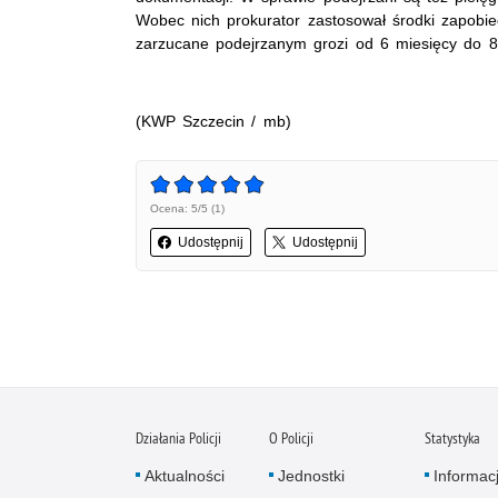
Wobec nich prokurator zastosował środki zapob
zarzucane podejrzanym grozi od 6 miesięcy do 8 
(KWP Szczecin / mb)
Ocena: 5/5 (1)
Udostępnij
Udostępnij
Działania Policji
O Policji
Statystyka
Aktualności
Jednostki
Informac