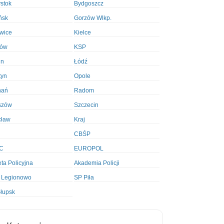
ystok
Bydgoszcz
ńsk
Gorzów Wlkp.
wice
Kielce
ków
KSP
in
Łódź
tyn
Opole
nań
Radom
szów
Szczecin
cław
Kraj
CBŚP
C
EUROPOL
ta Policyjna
Akademia Policji
 Legionowo
SP Piła
łupsk