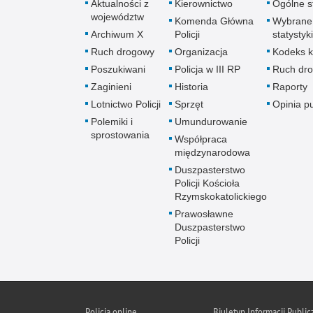
Aktualności z
Kierownictwo
Ogólne st
województw
Komenda Główna
Wybrane
Archiwum X
Policji
statystyki
Ruch drogowy
Organizacja
Kodeks k
Poszukiwani
Policja w III RP
Ruch dr
Zaginieni
Historia
Raporty
Lotnictwo Policji
Sprzęt
Opinia p
Polemiki i
Umundurowanie
sprostowania
Współpraca
międzynarodowa
Duszpasterstwo
Policji Kościoła
Rzymskokatolickiego
Prawosławne
Duszpasterstwo
Policji
Policja
online
Biuletyn Informacji Public