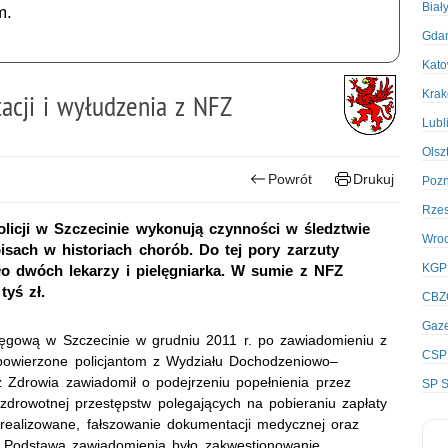
Biał
m.
Gda
Kato
Kra
acji i wyłudzenia z NFZ
Lubl
Olsz
Powrót
Drukuj
Poz
Rze
icji w Szczecinie wykonują czynności w śledztwie
Wro
ach w historiach chorób. Do tej pory zarzuty
KGP
o dwóch lekarzy i pielęgniarka. W sumie z NFZ
tyś zł.
CBZ
Gaze
ręgową w Szczecinie w grudniu 2011 r. po zawiadomieniu z
CSP
powierzone policjantom z Wydziału Dochodzeniowo–
Zdrowia zawiadomił o podejrzeniu popełnienia przez
SP S
 zdrowotnej przestępstw polegających na pobieraniu zapłaty
realizowane, fałszowanie dokumentacji medycznej oraz
 Podstawą zawiadomienia było zakwestionowanie