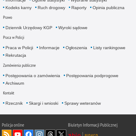
Informacje
Ogólne statystyki
Wybrane statystyki
Kodeks karny
Ruch drogowy
Raporty
Opinia publiczna
Prawo
Dziennik Urzędowy KGP
Wyroki sądowe
Praca w Policji
Praca w Policji
Informacje
Ogłoszenia
Listy rankingowe
Rekrutacja
Zamówienia publiczne
Postępowania o zamówienia
Postępowania podprogowe
Archiwum
Kontakt
Rzecznik
Skargi i wnioski
Sprawy weteranów
Policja
online
Biuletyn Informacji Publicznej
BIP KGP