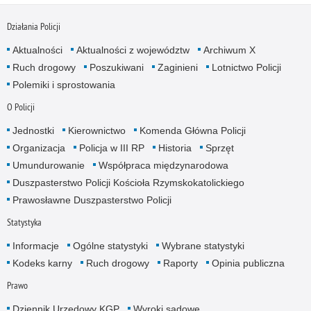
Działania Policji
Aktualności
Aktualności z województw
Archiwum X
Ruch drogowy
Poszukiwani
Zaginieni
Lotnictwo Policji
Polemiki i sprostowania
O Policji
Jednostki
Kierownictwo
Komenda Główna Policji
Organizacja
Policja w III RP
Historia
Sprzęt
Umundurowanie
Współpraca międzynarodowa
Duszpasterstwo Policji Kościoła Rzymskokatolickiego
Prawosławne Duszpasterstwo Policji
Statystyka
Informacje
Ogólne statystyki
Wybrane statystyki
Kodeks karny
Ruch drogowy
Raporty
Opinia publiczna
Prawo
Dziennik Urzędowy KGP
Wyroki sądowe