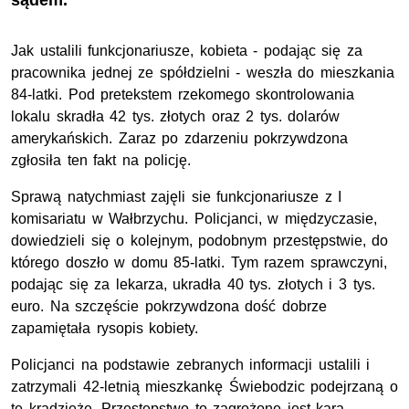
sądem.
Jak ustalili funkcjonariusze, kobieta - podając się za
pracownika jednej ze spółdzielni - weszła do mieszkania
84-latki. Pod pretekstem rzekomego skontrolowania
lokalu skradła 42 tys. złotych oraz 2 tys. dolarów
amerykańskich. Zaraz po zdarzeniu pokrzywdzona
zgłosiła ten fakt na policję.
Sprawą natychmiast zajęli sie funkcjonariusze z I
komisariatu w Wałbrzychu. Policjanci, w międzyczasie,
dowiedzieli się o kolejnym, podobnym przestępstwie, do
którego doszło w domu 85-latki. Tym razem sprawczyni,
podając się za lekarza, ukradła 40 tys. złotych i 3 tys.
euro. Na szczęście pokrzywdzona dość dobrze
zapamiętała rysopis kobiety.
Policjanci na podstawie zebranych informacji ustalili i
zatrzymali 42-letnią mieszkankę Świebodzic podejrzaną o
te kradzieże. Przestępstwo to zagrożone jest karą