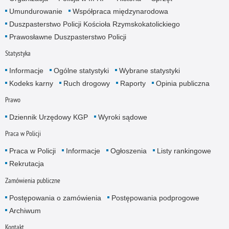
Umundurowanie
Współpraca międzynarodowa
Duszpasterstwo Policji Kościoła Rzymskokatolickiego
Prawosławne Duszpasterstwo Policji
Statystyka
Informacje
Ogólne statystyki
Wybrane statystyki
Kodeks karny
Ruch drogowy
Raporty
Opinia publiczna
Prawo
Dziennik Urzędowy KGP
Wyroki sądowe
Praca w Policji
Praca w Policji
Informacje
Ogłoszenia
Listy rankingowe
Rekrutacja
Zamówienia publiczne
Postępowania o zamówienia
Postępowania podprogowe
Archiwum
Kontakt