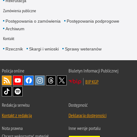
Rekrutacja
Zamówienia publiczne
Postępowania o zamówienia
Postępowania podprogowe
Archiwum
Kontakt
Rzecznik
Skargi i wnioski
Sprawy weteranów
Policja
online
Biuletyn Informacji Publicznej
BIP KGP
Redakcja serwisu
Dostępność
Kontakt z redakcją
Deklaracja dostępności
Nota prawna
Inne wersje portalu
Chcesz wykorzystać materiał