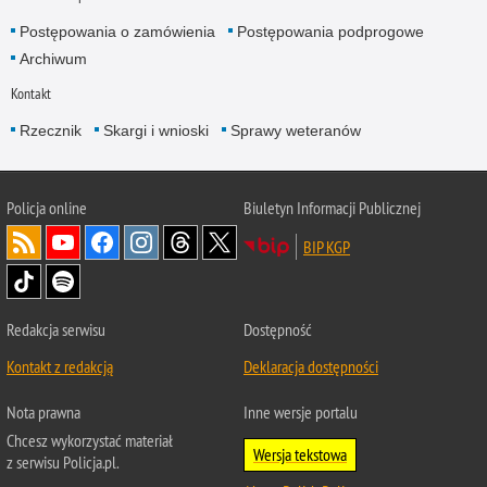
Postępowania o zamówienia
Postępowania podprogowe
Archiwum
Kontakt
Rzecznik
Skargi i wnioski
Sprawy weteranów
Policja
online
Biuletyn Informacji Publicznej
BIP KGP
Redakcja serwisu
Dostępność
Kontakt z redakcją
Deklaracja dostępności
Nota prawna
Inne wersje portalu
Chcesz wykorzystać materiał
Wersja tekstowa
z serwisu Policja.pl.