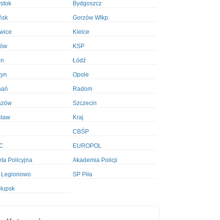
ystok
Bydgoszcz
ńsk
Gorzów Wlkp.
wice
Kielce
ków
KSP
in
Łódź
tyn
Opole
nań
Radom
szów
Szczecin
cław
Kraj
CBŚP
C
EUROPOL
ta Policyjna
Akademia Policji
 Legionowo
SP Piła
łupsk