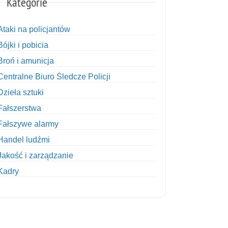
Kategorie
Ataki na policjantów
Bójki i pobicia
Broń i amunicja
Centralne Biuro Śledcze Policji
Dzieła sztuki
Fałszerstwa
Fałszywe alarmy
Handel ludźmi
Jakość i zarządzanie
Kadry
Kobiety w Policji
Korupcja
Kradzież