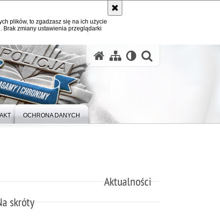
ych plików, to zgadzasz się na ich użycie
. Brak zmiany ustawienia przeglądarki
otwórz wysz
AKT
OCHRONA DANYCH
Aktualności
Na skróty