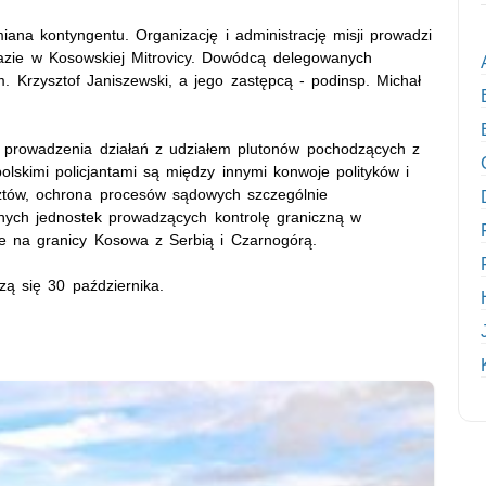
iana kontyngentu. Organizację i administrację misji prowadzi
 bazie w Kosowskiej Mitrovicy. Dowódcą delegowanych
. Krzysztof Janiszewski, a jego zastępcą - podinsp. Michał
o prowadzenia działań z udziałem plutonów pochodzących z
olskimi policjantami są między innymi konwoje polityków i
ztów, ochrona procesów sądowych szczególnie
lnych jednostek prowadzących kontrolę graniczną w
ie na granicy Kosowa z Serbią i Czarnogórą.
ą się 30 października.