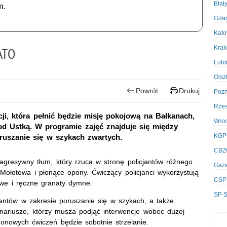
Biał
m.
Gda
Kato
Kra
ATO
Lubl
Olsz
Powrót
Drukuj
Poz
Rze
cji, która pełnić będzie misję pokojową na Bałkanach,
Wro
d Ustką. W programie zajęć znajduje się między
KGP
ruszanie się w szykach zwartych.
CBZ
agresywny tłum, który rzuca w stronę policjantów różnego
Gaze
Mołotowa i płonące opony. Ćwiczący policjanci wykorzystują
CSP
owe i ręczne granaty dymne.
SP S
jantów w zakresie poruszanie się w szykach, a także
onariusze, którzy musza podjąć interwencje wobec dużej
onowych ćwiczeń będzie sobotnie strzelanie.