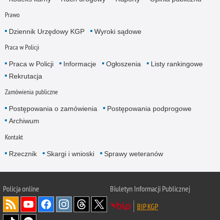
Prawo
Dziennik Urzędowy KGP
Wyroki sądowe
Praca w Policji
Praca w Policji
Informacje
Ogłoszenia
Listy rankingowe
Rekrutacja
Zamówienia publiczne
Postępowania o zamówienia
Postępowania podprogowe
Archiwum
Kontakt
Rzecznik
Skargi i wnioski
Sprawy weteranów
Policja
online
Biuletyn Informacji Publicznej
BIP KGP