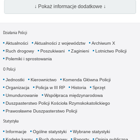
↓ Pokaż informacje dodatkowe ↓
Działania Policji
Aktualności
Aktualności z województw
Archiwum X
Ruch drogowy
Poszukiwani
Zaginieni
Lotnictwo Policji
Polemiki i sprostowania
O Policji
Jednostki
Kierownictwo
Komenda Główna Policji
Organizacja
Policja w III RP
Historia
Sprzęt
Umundurowanie
Współpraca międzynarodowa
Duszpasterstwo Policji Kościoła Rzymskokatolickiego
Prawosławne Duszpasterstwo Policji
Statystyka
Informacje
Ogólne statystyki
Wybrane statystyki
Kodeks karny
Ruch drogowy
Raporty
Opinia publiczna