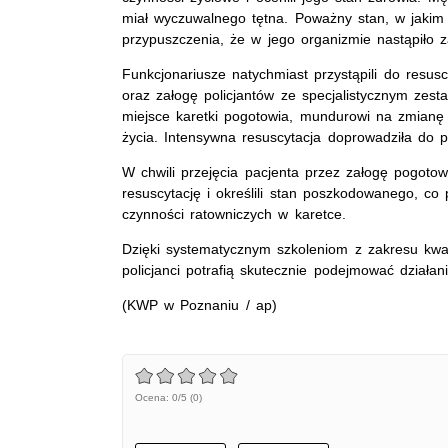
miał wyczuwalnego tętna. Poważny stan, w jakim
przypuszczenia, że w jego organizmie nastąpiło z
Funkcjonariusze natychmiast przystąpili do resus
oraz załogę policjantów ze specjalistycznym zes
miejsce karetki pogotowia, mundurowi na zmianę
życia. Intensywna resuscytacja doprowadziła do 
W chwili przejęcia pacjenta przez załogę pogotow
resuscytację i określili stan poszkodowanego, co
czynności ratowniczych w karetce.
Dzięki systematycznym szkoleniom z zakresu kwal
policjanci potrafią skutecznie podejmować działa
(KWP w Poznaniu / ap)
Ocena: 0/5 (0)