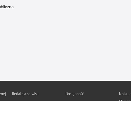
ubliczna
znej
Redakcja serwisu
Dostępność
Nota p
Chcesz 
Kontakt z redakcją
Deklaracja dostępności
z serwis
Zapozna
Polityk