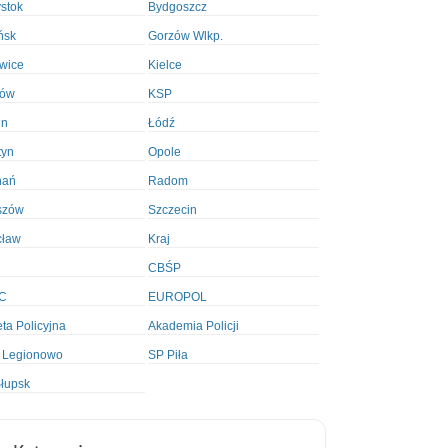
ystok
Bydgoszcz
ńsk
Gorzów Wlkp.
wice
Kielce
ków
KSP
in
Łódź
tyn
Opole
nań
Radom
szów
Szczecin
cław
Kraj
CBŚP
C
EUROPOL
ta Policyjna
Akademia Policji
 Legionowo
SP Piła
łupsk