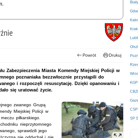
Biał
m.
Gda
Kato
Kra
yźnie
Lubl
Olsz
Powrót
Drukuj
Poz
Rze
ału Zabezpieczenia Miasta Komendy Miejskiej Policji w
Wro
mnego poznaniaka bezzwłocznie przystąpili do
KGP
wanego i rozpoczęli resuscytację. Dzięki opanowaniu i
dało się uratować życie.
CBZ
Gaze
ncyjnego zwanego Grupą
CSP
endy Miejskiej Policji w
 meczu piłkarskiego.
SP S
a chodniku nieprzytomnego
anego, sprawdzili jego
ężczyzna nie oddychał i nie