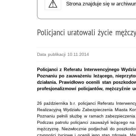
Strona znajduje się w archiwu
Policjanci uratowali życie mężcz
Data publikacji 10.11.2014
Policjanci z Referatu Interwencyjnego Wydzi
Poznaniu po zauważeniu leżącego, nieprzyto
działania. Prawidłowo ocenili stan poszkodo
profesjonalizmowi policjantów, mężczyźnie u
26 października b.r. policjanci Referatu Interwe
Realizacyjną Wydziału Zabezpieczenia Miasta Kom
Poznaniu pełnili służbę w ramach zabezpieczenia
Podczas patrolu policjanci zauważyli leżącego n
mężczyznę. Niezwłocznie podjechali do poszkodow
czynności życiowe i ocenili jego stan zdrowia. M