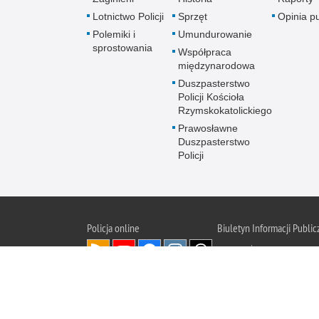
Lotnictwo Policji
Sprzęt
Opinia p
Polemiki i
Umundurowanie
sprostowania
Współpraca
międzynarodowa
Duszpasterstwo
Policji Kościoła
Rzymskokatolickiego
Prawosławne
Duszpasterstwo
Policji
Policja
online
Biuletyn Informacji Public
BIP KGP