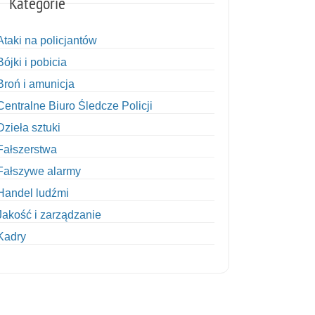
Kategorie
Ataki na policjantów
Bójki i pobicia
Broń i amunicja
Centralne Biuro Śledcze Policji
Dzieła sztuki
Fałszerstwa
Fałszywe alarmy
Handel ludźmi
Jakość i zarządzanie
Kadry
Kobiety w Policji
Korupcja
Kradzież