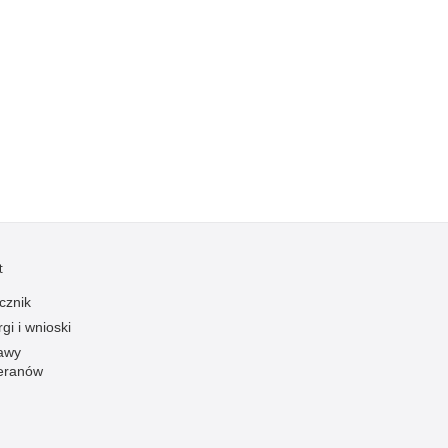
Kradzieże z włamaniem
Kultura
Logistyka, wyposażenie
Materiały wybuchowe
Nagrodzeni policjanci
Napady na banki
Napady na taksówkarzy
Napady na tiry
Nielegalny handel farmaceutykami
t
Nietrzeźwi kierujący
cznik
Nietrzeźwi opiekunowie
gi i wnioski
awy
Nietrzeźwi pracownicy
eranów
Niszczenie mienia
Nowoczesne technologie w pracy Policji
Odpowiedzialność majątkowa Policji