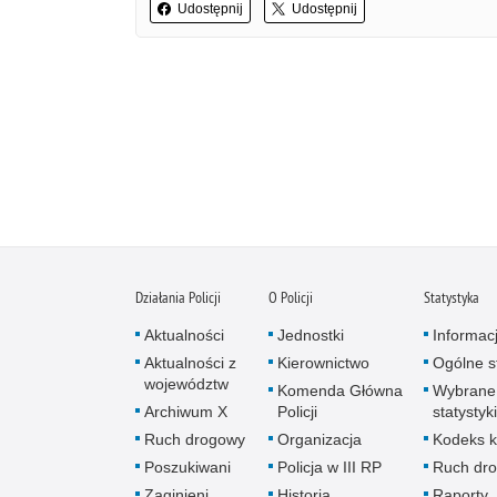
Udostępnij
Udostępnij
Działania Policji
O Policji
Statystyka
Aktualności
Jednostki
Informac
Aktualności z
Kierownictwo
Ogólne st
województw
Komenda Główna
Wybrane
Archiwum X
Policji
statystyki
Ruch drogowy
Organizacja
Kodeks k
Poszukiwani
Policja w III RP
Ruch dr
Zaginieni
Historia
Raporty