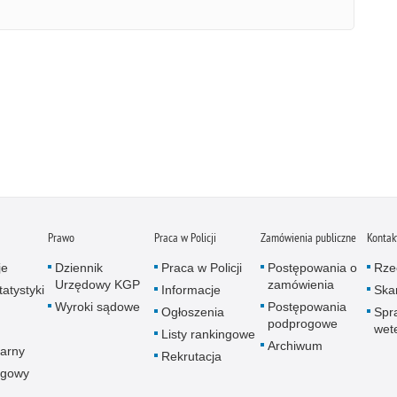
Prawo
Praca w Policji
Zamówienia publiczne
Kontak
je
Dziennik
Praca w Policji
Postępowania o
Rze
Urzędowy KGP
zamówienia
atystyki
Informacje
Skar
Wyroki sądowe
Postępowania
Ogłoszenia
Spr
podprogowe
wet
Listy rankingowe
Archiwum
arny
Rekrutacja
ogowy