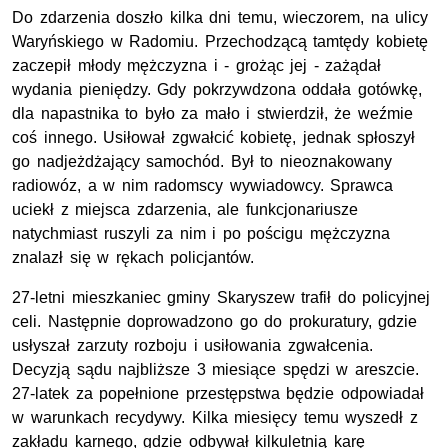
Do zdarzenia doszło kilka dni temu, wieczorem, na ulicy
Waryńskiego w Radomiu. Przechodzącą tamtędy kobietę
zaczepił młody mężczyzna i - grożąc jej - zażądał
wydania pieniędzy. Gdy pokrzywdzona oddała gotówkę,
dla napastnika to było za mało i stwierdził, że weźmie
coś innego. Usiłował zgwałcić kobietę, jednak spłoszył
go nadjeżdżający samochód. Był to nieoznakowany
radiowóz, a w nim radomscy wywiadowcy. Sprawca
uciekł z miejsca zdarzenia, ale funkcjonariusze
natychmiast ruszyli za nim i po pościgu mężczyzna
znalazł się w rękach policjantów.
27-letni mieszkaniec gminy Skaryszew trafił do policyjnej
celi. Następnie doprowadzono go do prokuratury, gdzie
usłyszał zarzuty rozboju i usiłowania zgwałcenia.
Decyzją sądu najbliższe 3 miesiące spędzi w areszcie.
27-latek za popełnione przestępstwa będzie odpowiadał
w warunkach recydywy. Kilka miesięcy temu wyszedł z
zakładu karnego, gdzie odbywał kilkuletnią karę