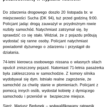
Do zdarzenia drogowego doszło 20 listopada br. w
miejscowości Sucha (DK 94), tuż przed godziną 9:00.
Policjant jadąc drogą zauważył w przydrożnym rowie
rozbity samochód. Natychmiast zatrzymał się, by
sprawdzić co się stało. Widział, że z pojazdu próbują
wydostać się ranne osoby. Policjant natychmiast
powiadomił dyżurnego o zdarzeniu i przystąpił do
działania.
74-letni kierowca osobowego nissana o własnych siłach
opuścił zniszczony pojazd. Natomiast 71-letnia pasażerka
była zakleszczona w samochodzie. Z komory silnika
wydobywał się dym. Istniało realne zagrożenie, że
samochód za chwilę stanie w płomieniach. Policjant z
pomocą innych osób, wydostał kobietę z dymiącego
samochodu i przeniósł w bezpieczne miejsce.
Sierż. Mariusz Bedynek – wykwalifikowany ratownik