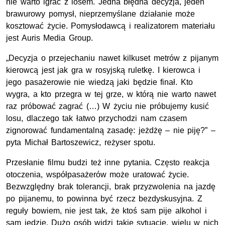
nie warto igrać z losem. Jedna błędna decyzja, jeden
brawurowy pomysł, nieprzemyślane działanie może
kosztować życie. Pomysłodawcą i realizatorem materiału
jest Auris Media Group.
„Decyzja o przejechaniu nawet kilkuset metrów z pijanym
kierowcą jest jak gra w rosyjską ruletkę. I kierowca i
jego pasażerowie nie wiedzą jaki będzie finał. Kto
wygra, a kto przegra w tej grze, w którą nie warto nawet
raz próbować zagrać (…) W życiu nie próbujemy kusić
losu, dlaczego tak łatwo przychodzi nam czasem
zignorować fundamentalną zasadę:
jeżdżę – nie piję?” –
pyta Michał Bartoszewicz, reżyser spotu.
Przesłanie filmu budzi też inne pytania. Często reakcja
otoczenia, współpasażerów może uratować życie.
Bezwzględny brak tolerancji, brak przyzwolenia na jazdę
po pijanemu, to powinna być rzecz bezdyskusyjna. Z
reguły bowiem, nie jest tak, że ktoś sam pije alkohol i
sam jedzie. Dużo osób widzi takie sytuacje, wielu w nich