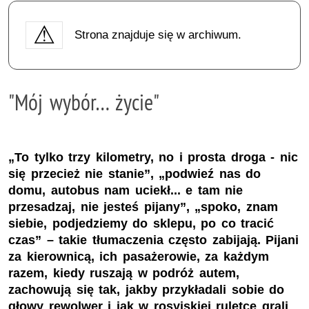
Strona znajduje się w archiwum.
"Mój wybór… życie"
„To tylko trzy kilometry, no i prosta droga - nic
się przecież nie stanie”, „podwieź nas do
domu, autobus nam uciekł... e tam nie
przesadzaj, nie jesteś pijany”, „spoko, znam
siebie, podjedziemy do sklepu, po co tracić
czas” – takie tłumaczenia często zabijają. Pijani
za kierownicą, ich pasażerowie, za każdym
razem, kiedy ruszają w podróż autem,
zachowują się tak, jakby przykładali sobie do
głowy rewolwer i jak w rosyjskiej ruletce grali