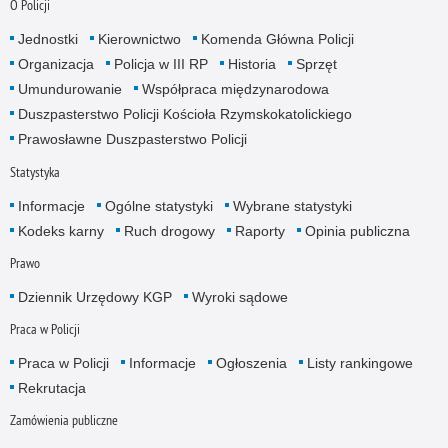
O Policji
Jednostki
Kierownictwo
Komenda Główna Policji
Organizacja
Policja w III RP
Historia
Sprzęt
Umundurowanie
Współpraca międzynarodowa
Duszpasterstwo Policji Kościoła Rzymskokatolickiego
Prawosławne Duszpasterstwo Policji
Statystyka
Informacje
Ogólne statystyki
Wybrane statystyki
Kodeks karny
Ruch drogowy
Raporty
Opinia publiczna
Prawo
Dziennik Urzędowy KGP
Wyroki sądowe
Praca w Policji
Praca w Policji
Informacje
Ogłoszenia
Listy rankingowe
Rekrutacja
Zamówienia publiczne