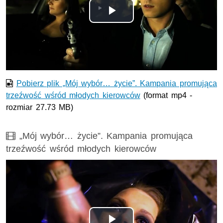
Odtwórz
wideo
Pobierz plik „Mój wybór… życie”. Kampania promująca
trzeźwość wśród młodych kierowców
(format mp4 -
rozmiar 27.73 MB)
Film
„Mój wybór… życie”. Kampania promująca
trzeźwość wśród młodych kierowców