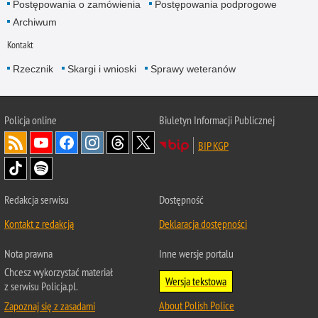
Postępowania o zamówienia
Postępowania podprogowe
Archiwum
Kontakt
Rzecznik
Skargi i wnioski
Sprawy weteranów
Policja
online
Biuletyn Informacji Publicznej
BIP KGP
Redakcja serwisu
Dostępność
Kontakt z redakcją
Deklaracja dostępności
Nota prawna
Inne wersje portalu
Chcesz wykorzystać materiał
Wersja tekstowa
z serwisu Policja.pl.
About Polish Police
Zapoznaj się z zasadami