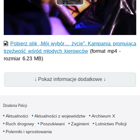
Odtwórz
wideo
Pobierz plik „Mój wybór… życie”. Kampania promująca
trzeźwość wśród młodych kierowców
(format mp4 -
rozmiar 6.23 MB)
↓ Pokaż informacje dodatkowe ↓
Działania Policji
Aktualności
Aktualności z województw
Archiwum X
Ruch drogowy
Poszukiwani
Zaginieni
Lotnictwo Policji
Polemiki i sprostowania