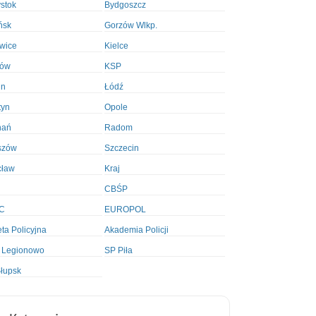
ystok
Bydgoszcz
ńsk
Gorzów Wlkp.
wice
Kielce
ków
KSP
in
Łódź
tyn
Opole
nań
Radom
szów
Szczecin
cław
Kraj
CBŚP
C
EUROPOL
ta Policyjna
Akademia Policji
 Legionowo
SP Piła
łupsk