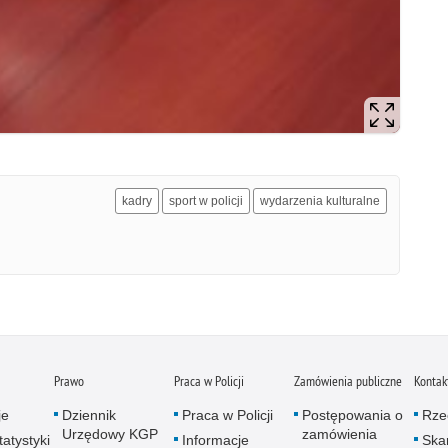
kadry
sport w policji
wydarzenia kulturalne
Prawo
Praca w Policji
Zamówienia publiczne
Kontak
je
Dziennik
Praca w Policji
Postępowania o
Rze
Urzędowy KGP
zamówienia
atystyki
Informacje
Skar