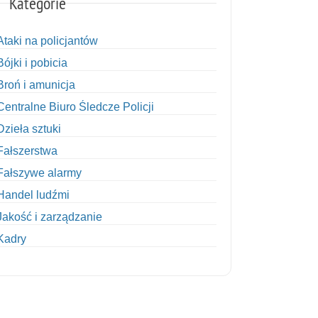
Kategorie
Ataki na policjantów
Bójki i pobicia
Broń i amunicja
Centralne Biuro Śledcze Policji
Dzieła sztuki
Fałszerstwa
Fałszywe alarmy
Handel ludźmi
Jakość i zarządzanie
Kadry
Kobiety w Policji
Korupcja
Kradzież