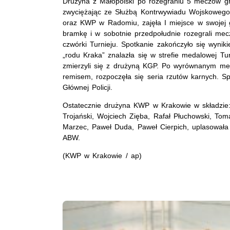
Drużyna z Małopolski po rozegraniu 5 meczów g
zwyciężając ze Służbą Kontrwywiadu Wojskowego
oraz KWP w Radomiu, zajęła I miejsce w swojej gr
bramkę i w sobotnie przedpołudnie rozegrali mec
czwórki Turnieju. Spotkanie zakończyło się wyni
„rodu Kraka” znalazła się w strefie medalowej Tur
zmierzyli się z drużyną KGP. Po wyrównanym me
remisem, rozpoczęła się seria rzutów karnych. S
Głównej Policji.
Ostatecznie drużyna KWP w Krakowie w składzie
Trojański, Wojciech Zięba, Rafał Płuchowski, Tom
Marzec, Paweł Duda, Paweł Cierpich, uplasowała 
ABW.
(KWP w Krakowie / ap)