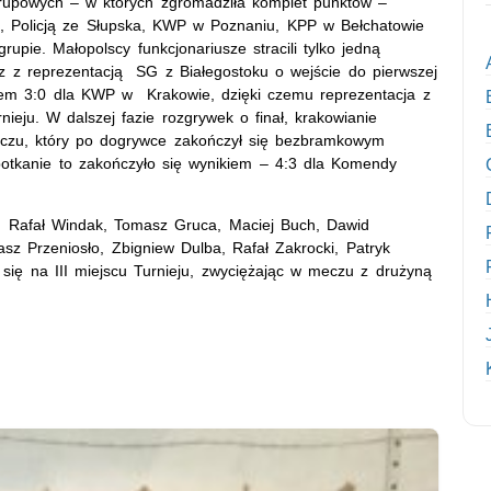
rupowych – w których zgromadziła komplet punktów –
, Policją ze Słupska, KWP w Poznaniu, KPP w Bełchatowie
upie. Małopolscy funkcjonariusze stracili tylko jedną
z z reprezentacją SG z Białegostoku o wejście do pierwszej
kiem 3:0 dla KWP w Krakowie, dzięki czemu reprezentacja z
nieju. W dalszej fazie rozgrywek o finał, krakowianie
czu, który po dogrywce zakończył się bezbramkowym
potkanie to zakończyło się wynikiem – 4:3 dla Komendy
: Rafał Windak, Tomasz Gruca, Maciej Buch, Dawid
asz Przeniosło, Zbigniew Dulba, Rafał Zakrocki, Patryk
się na III miejscu Turnieju, zwyciężając w meczu z drużyną