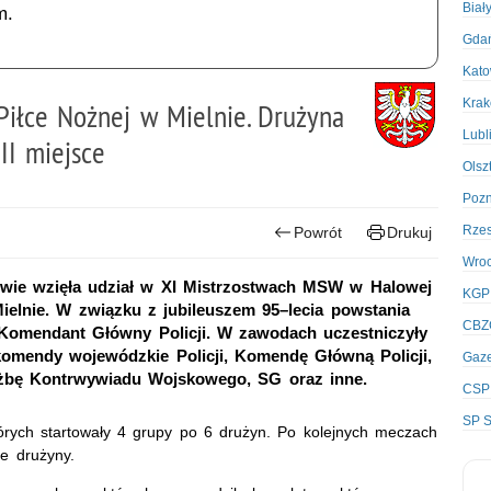
Biał
m.
Gda
Kato
Kra
iłce Nożnej w Mielnie. Drużyna
Lubl
II miejsce
Olsz
Poz
Rze
Powrót
Drukuj
Wro
wie wzięła udział w XI Mistrzostwach MSW w Halowej
KGP
elnie. W związku z jubileuszem 95–lecia powstania
CBZ
 Komendant Główny Policji. W zawodach uczestniczyły
 komendy wojewódzkie Policji, Komendę Główną Policji,
Gaze
żbę Kontrwywiadu Wojskowego, SG oraz inne.
CSP
SP S
órych startowały 4 grupy po 6 drużyn. Po kolejnych meczach
e drużyny.