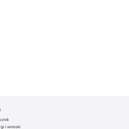
Ruch Drogowy
Samobójstwa
Sport
Stalking
Statystyka
Szkolenia i ćwiczenia
Terroryzm
Unia Europejska
Uprowadzenia
Uroczystości
Utonięcia
Współpraca międzynarodowa
t
Współpraca Policji z innymi podmiotami
cznik
Wykroczenia
gi i wnioski