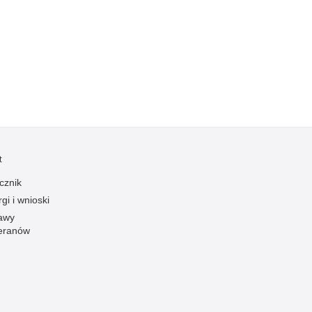
Kradzieże z włamaniem
Kultura
Logistyka, wyposażenie
Materiały wybuchowe
Nagrodzeni policjanci
Napady na banki
Napady na taksówkarzy
t
Napady na tiry
Nielegalny handel farmaceutykami
cznik
gi i wnioski
Nietrzeźwi kierujący
awy
Nietrzeźwi opiekunowie
eranów
Nietrzeźwi pracownicy
Niszczenie mienia
Nowoczesne technologie w pracy Policji
Odpowiedzialność majątkowa Policji