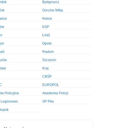
ystok
Bydgoszcz
ńsk
Gorzów Wlkp.
wice
Kielce
ków
KSP
in
Łódź
tyn
Opole
nań
Radom
szów
Szczecin
cław
Kraj
CBŚP
C
EUROPOL
ta Policyjna
Akademia Policji
 Legionowo
SP Piła
łupsk