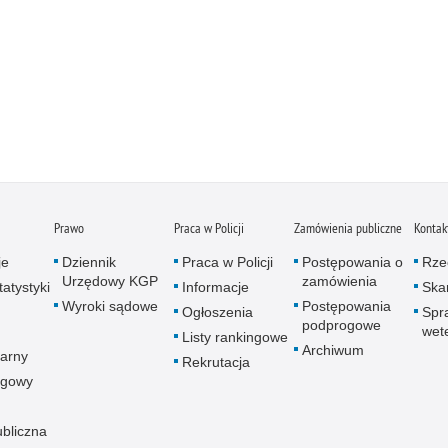
Prawo
Praca w Policji
Zamówienia publiczne
Kontak
je
Dziennik
Praca w Policji
Postępowania o
Rze
Urzędowy KGP
zamówienia
atystyki
Informacje
Skar
Wyroki sądowe
Postępowania
Ogłoszenia
Spr
podprogowe
wet
Listy rankingowe
Archiwum
arny
Rekrutacja
ogowy
ubliczna