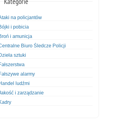
Kategorie
Ataki na policjantów
Bójki i pobicia
Broń i amunicja
Centralne Biuro Śledcze Policji
Dzieła sztuki
Fałszerstwa
Fałszywe alarmy
Handel ludźmi
Jakość i zarządzanie
Kadry
Kobiety w Policji
Korupcja
Kradzież