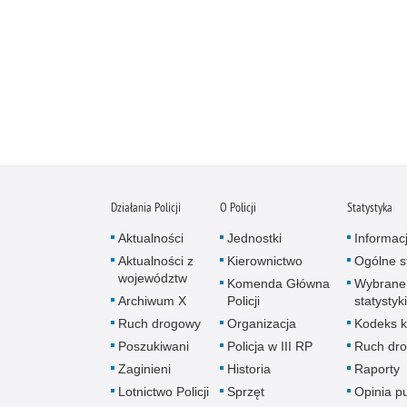
Działania Policji
O Policji
Statystyka
Aktualności
Jednostki
Informac
Aktualności z
Kierownictwo
Ogólne st
województw
Komenda Główna
Wybrane
Archiwum X
Policji
statystyki
Ruch drogowy
Organizacja
Kodeks k
Poszukiwani
Policja w III RP
Ruch dr
Zaginieni
Historia
Raporty
Lotnictwo Policji
Sprzęt
Opinia p