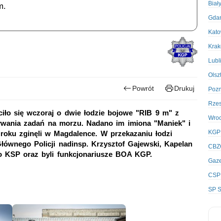
Biał
m.
Gda
Kato
Kra
Lubl
Olsz
Powrót
Drukuj
Poz
Rze
iło się wczoraj o dwie łodzie bojowe "RIB 9 m" z
Wro
wania zadań na morzu. Nadano im imiona "Maniek" i
KGP
 roku zginęli w Magdalence. W przekazaniu łodzi
Głównego Policji nadinsp. Krzysztof Gajewski, Kapelan
CBZ
go KSP oraz byli funkcjonariusze BOA KGP.
Gaze
CSP
SP S