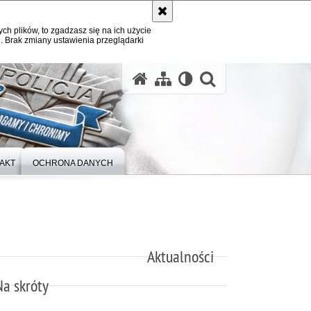
ych plików, to zgadzasz się na ich użycie
. Brak zmiany ustawienia przeglądarki
otwórz wysz
AKT
OCHRONA DANYCH
Aktualności
Na skróty