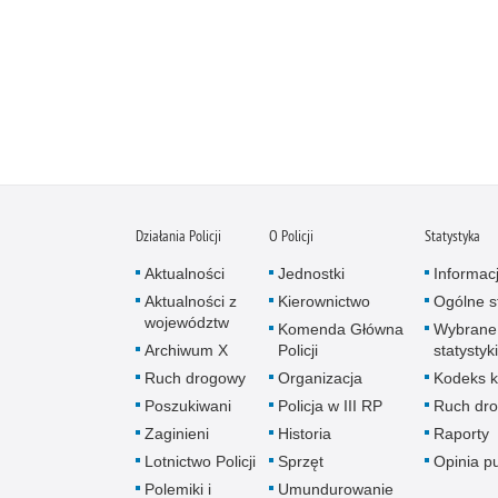
Działania Policji
O Policji
Statystyka
Aktualności
Jednostki
Informac
Aktualności z
Kierownictwo
Ogólne st
województw
Komenda Główna
Wybrane
Archiwum X
Policji
statystyki
Ruch drogowy
Organizacja
Kodeks k
Poszukiwani
Policja w III RP
Ruch dr
Zaginieni
Historia
Raporty
Lotnictwo Policji
Sprzęt
Opinia p
Polemiki i
Umundurowanie