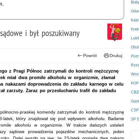
Biał
m.
Gda
Kato
Kra
y sądowe i był poszukiwany
Lubl
Olsz
Powrót
Drukuj
Poz
Rze
ego z Pragi Północ zatrzymali do kontroli mężczyznę
Wro
ek miał dwa promile alkoholu w organizmie, złamał
KGP
a nakazami doprowadzenia do zakładu karnego w celu
ał zarzuty. Zaraz po przesłuchaniu trafił do zakładu
CBZ
Gaze
CSP
 północno-praskiej komendy zatrzymali do kontroli mężczyznę
-latek, który znajdował się pod wpływem alkoholu. Badanie
SP S
mile alkoholu w organizmie. W trakcie dalszych ustaleń
azy sądowe prowadzenia pojazdów mechanicznych, jeden
 roku. Dalej wyszło na jaw, że 23-latek posiada dwa nakazy