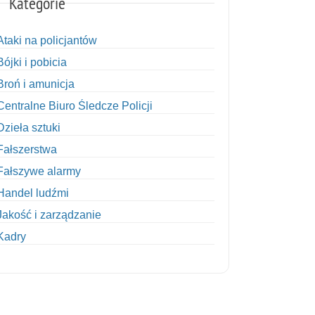
Kategorie
Ataki na policjantów
Bójki i pobicia
Broń i amunicja
Centralne Biuro Śledcze Policji
Dzieła sztuki
Fałszerstwa
Fałszywe alarmy
Handel ludźmi
Jakość i zarządzanie
Kadry
Kobiety w Policji
Korupcja
Kradzież