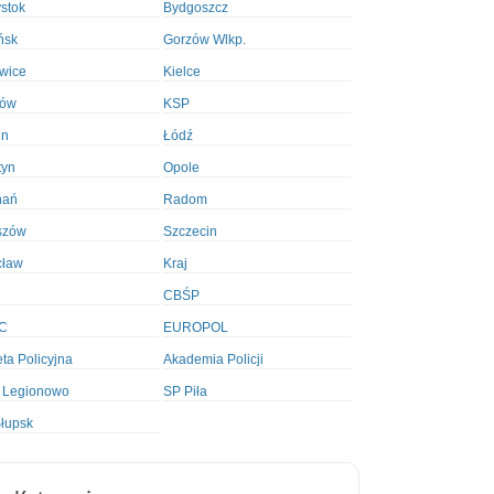
ystok
Bydgoszcz
ńsk
Gorzów Wlkp.
wice
Kielce
ków
KSP
in
Łódź
tyn
Opole
nań
Radom
szów
Szczecin
cław
Kraj
CBŚP
C
EUROPOL
ta Policyjna
Akademia Policji
 Legionowo
SP Piła
łupsk