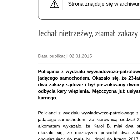
Strona znajduje się w archiwu
Jechał nietrzeźwy, złamał zakaz
Data publikacji 02.01.2015
Policjanci z wydziału wywiadowczo-patrolow
jadącego samochodem. Okazało się, że 23-lat
dwa zakazy sądowe i był poszukiwany dwom
odbycia kary więzienia. Mężczyzna już usłysz
karnego.
Policjanci z wydziału wywiadowczo-patrolowego z
jadącego samochodem. Za kierownicą siedział 23
alkomatem wykazało, że Karol B. miał dwa pro
okazało się, że mężczyzna posiadał dwa zak
obowiązujący do maja br., drugi do lutego 2017