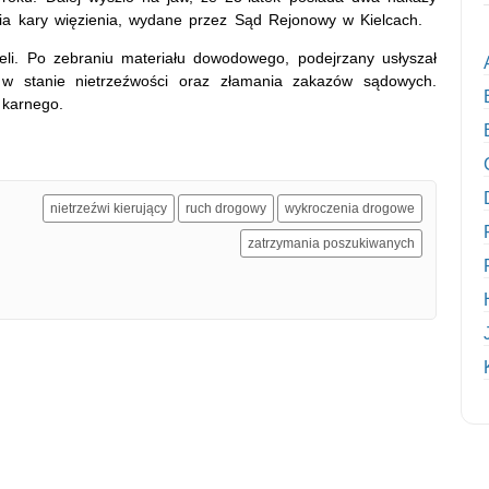
a kary więzienia, wydane przez Sąd Rejonowy w Kielcach.
j celi. Po zebraniu materiału dowodowego, podejrzany usłyszał
w stanie nietrzeźwości oraz złamania zakazów sądowych.
 karnego.
nietrzeźwi kierujący
ruch drogowy
wykroczenia drogowe
zatrzymania poszukiwanych