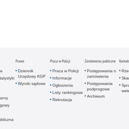
Prawo
Praca w Policji
Zamówienia publiczne
Kontak
je
Dziennik
Praca w Policji
Postępowania o
Rze
Urzędowy KGP
zamówienia
atystyki
Informacje
Skar
Wyroki sądowe
Postępowania
Ogłoszenia
Spr
podprogowe
wet
Listy rankingowe
Archiwum
arny
Rekrutacja
ogowy
ubliczna