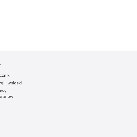
Kradzieże z włamaniem
Kultura
Logistyka, wyposażenie
Materiały wybuchowe
Nagrodzeni policjanci
Napady na banki
Napady na taksówkarzy
t
Napady na tiry
cznik
Nielegalny handel farmaceutykami
gi i wnioski
Nietrzeźwi kierujący
awy
eranów
Nietrzeźwi opiekunowie
Nietrzeźwi pracownicy
Niszczenie mienia
Nowoczesne technologie w pracy Policji
Odpowiedzialność majątkowa Policji