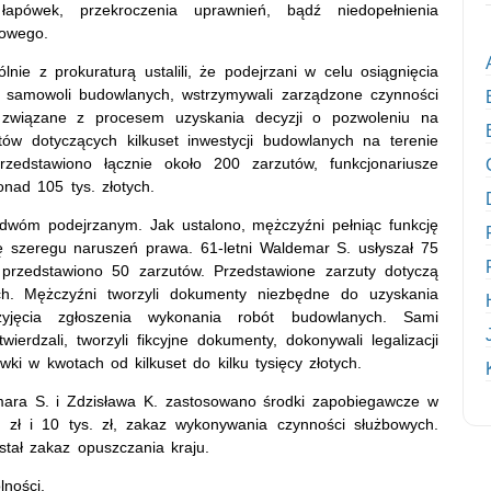
łapówek, przekroczenia uprawnień, bądź niedopełnienia
towego.
nie z prokuraturą ustalili, że podejrzani w celu osiągnięcia
ji samowoli budowlanych, wstrzymywali zarządzone czynności
ty związane z procesem uzyskania decyzji o pozwoleniu na
ów dotyczących kilkuset inwestycji budowlanych na terenie
edstawiono łącznie około 200 zarzutów, funkcjonariusze
onad 105 tys. złotych.
 dwóm podejrzanym. Jak ustalono, mężczyźni pełniąc funkcję
ę szeregu naruszeń prawa. 61-letni Waldemar S. usłyszał 75
 przedstawiono 50 zarzutów. Przedstawione zarzuty dotyczą
h. Mężczyźni tworzyli dokumenty niezbędne do uzyskania
jęcia zgłoszenia wykonania robót budowlanych. Sami
ierdzali, tworzyli fikcyjne dokumenty, dokonywali legalizacji
i w kwotach od kilkuset do kilku tysięcy złotych.
ara S. i Zdzisława K. zastosowano środki zapobiegawcze w
 zł i 10 tys. zł, zakaz wykonywania czynności służbowych.
ał zakaz opuszczania kraju.
ności.