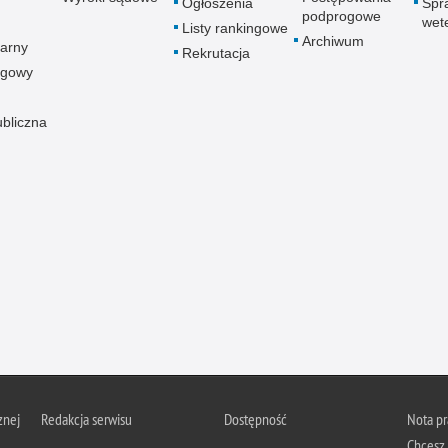
Ogłoszenia
Spr
podprogowe
wet
Listy rankingowe
Archiwum
arny
Rekrutacja
ogowy
ubliczna
znej
Redakcja serwisu
Dostępność
Nota p
Chcesz 