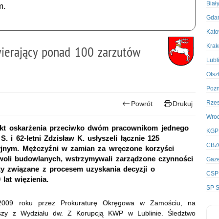
Biał
m.
Gda
Kato
Kra
awierający ponad 100 zarzutów
Lubl
Olsz
Poz
Rze
Powrót
Drukuj
Wro
kt oskarżenia przeciwko dwóm pracownikom jednego
KGP
 i 62-letni Zdzisław K. usłyszeli łącznie 125
CBZ
yjnym. Mężczyźni w zamian za wręczone korzyści
owoli budowlanych, wstrzymywali zarządzone czynności
Gaze
nty związane z procesem uzyskania decyzji o
CSP
lat więzienia.
SP S
 2009 roku przez Prokuraturę Okręgowa w Zamościu, na
iuszy z Wydziału dw. Z Korupcją KWP w Lublinie. Śledztwo