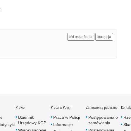
.
akt oskarżenia
korupcja
Prawo
Praca w Policji
Zamówienia publiczne
Kontak
je
Dziennik
Praca w Policji
Postępowania o
Rze
Urzędowy KGP
zamówienia
atystyki
Informacje
Skar
Wyroki sądowe
Postępowania