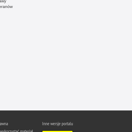
awy
eranów
Ofiarni i odważni
Opinia publiczna
Oszustwa
Pedofilia, pornografia dziecięca
Piractwo przemysłowe
Podrabianie znaków towarowych
Pogryzienia przez psy
Polemiki i sprostowania
Policja inaczej
Policjant z pasją
Porwania
Pożary i podpalenia
Pranie brudnych pieniędzy
rawna
Inne wersje portalu
Prawa człowieka
wykorzystać materiał