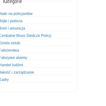
Kategorie
Ataki na policjantów
Bójki i pobicia
Broń i amunicja
Centralne Biuro Śledcze Policji
Dzieła sztuki
Fałszerstwa
Fałszywe alarmy
Handel ludźmi
Jakość i zarządzanie
Kadry
Kobiety w Policji
Korupcja
Kradzież