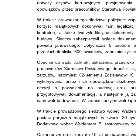
dotyczy czynów korupcyjnych: przyjmowania 
obowiązków przez pracowników Starostwa Powia
W trakcie prowadzonego śledztwa policjanci wspól
korzyści majątkowych dokonywali m.in. legalizac
kontrolne, a także tworzyli fikcyjne dokumen
budowę. Śledczy zabezpieczyli tysiące dokument
powiatu janowskiego. Dotychczas 5 osobom prz
przesłuchali blisko 600 świadków, zabezpieczyli p
Obecnie do sądu trafił akt oskarżenia przeciwko
pracowników Starostwa Powiatowego dopuścili si
zarzutów, natomiast 62-letniemu Zdzisławowi K.
wykonywania przez nich obowiązków służbowyc
decyzji o pozwolenie na budowę oraz przy
przygotowywali dokumentację, a następnie ją zatw
samowoli budowlanej. W zamian przyjmowali łapówk
W trakcie prowadzonego śledztwo wobec Waldem
postaci poręczeń majątkowych w kwocie 20 tys.
Dodatkowo wobec Waldemara S. zastosowany zost
Oskarżonym grozi kara do 10 lat pozbawienia wol