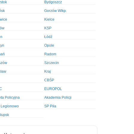
ystok
Bydgoszcz
ńsk
Gorzów Wlkp.
wice
Kielce
ków
KSP
in
Łódź
tyn
Opole
nań
Radom
szów
Szczecin
cław
Kraj
CBŚP
C
EUROPOL
ta Policyjna
Akademia Policji
 Legionowo
SP Piła
łupsk