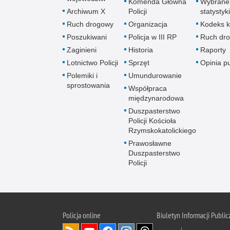
Komenda Główna
Wybrane
Archiwum X
Policji
statystyki
Ruch drogowy
Organizacja
Kodeks k
Poszukiwani
Policja w III RP
Ruch dr
Zaginieni
Historia
Raporty
Lotnictwo Policji
Sprzęt
Opinia p
Polemiki i
Umundurowanie
sprostowania
Współpraca
międzynarodowa
Duszpasterstwo
Policji Kościoła
Rzymskokatolickiego
Prawosławne
Duszpasterstwo
Policji
Policja
online
Biuletyn Informacji Public