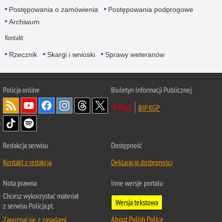
Postępowania o zamówienia
Postępowania podprogowe
Archiwum
Kontakt
Rzecznik
Skargi i wnioski
Sprawy weteranów
Policja
online
Biuletyn Informacji Publicznej
BIP KGP
Redakcja serwisu
Dostępność
Kontakt z redakcją
Deklaracja dostępności
Nota prawna
Inne wersje portalu
Chcesz wykorzystać materiał
Wersja tekstowa
z serwisu Policja.pl.
About Polish Police
Zapoznaj się z zasadami