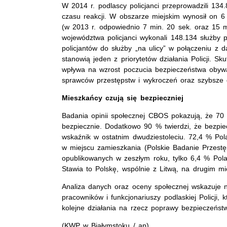
W 2014 r. podlascy policjanci przeprowadzili 134.
czasu reakcji. W obszarze miejskim wynosił on 6 
(w 2013 r. odpowiednio 7 min. 20 sek. oraz 15 m
województwa policjanci wykonali 148.134 służby pa
policjantów do służby „na ulicy” w połączeniu z 
stanowią jeden z priorytetów działania Policji. 
wpływa na wzrost poczucia bezpieczeństwa obywa
sprawców przestępstw i wykroczeń oraz szybsze 
Mieszkańcy czują się bezpieczniej
Badania opinii społecznej CBOS pokazują, że 70
bezpiecznie. Dodatkowo 90 % twierdzi, że bezpiec
wskaźnik w ostatnim dwudziestoleciu. 72,4 % Pol
w miejscu zamieszkania (Polskie Badanie Przes
opublikowanych w zeszłym roku, tylko 6,4 % Pol
Stawia to Polskę, wspólnie z Litwą, na drugim m
Analiza danych oraz oceny społecznej wskazuje 
pracowników i funkcjonariuszy podlaskiej Policji
kolejne działania na rzecz poprawy bezpieczeńs
(KWP w Białymstoku / ap)