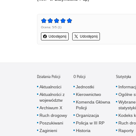
Ocena: 5/5 (1)
Udostępnij
Udostępnij
Działania Policji
O Policji
Statystyka
Aktualności
Jednostki
Informac
Aktualności z
Kierownictwo
Ogólne st
województw
Komenda Główna
Wybrane
Archiwum X
Policji
statystyki
Ruch drogowy
Organizacja
Kodeks k
Poszukiwani
Policja w III RP
Ruch dr
Zaginieni
Historia
Raporty