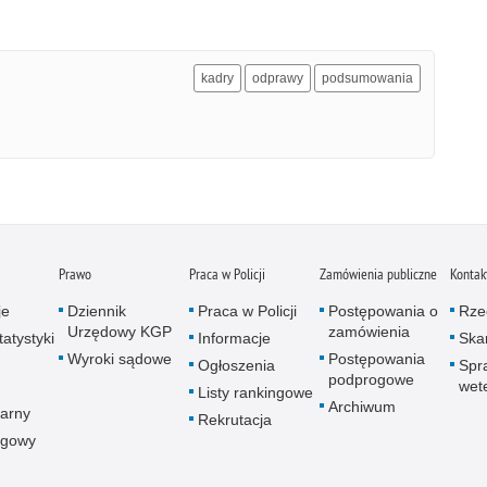
kadry
odprawy
podsumowania
Prawo
Praca w Policji
Zamówienia publiczne
Kontak
je
Dziennik
Praca w Policji
Postępowania o
Rze
Urzędowy KGP
zamówienia
atystyki
Informacje
Skar
Wyroki sądowe
Postępowania
Ogłoszenia
Spr
podprogowe
wet
Listy rankingowe
Archiwum
arny
Rekrutacja
ogowy