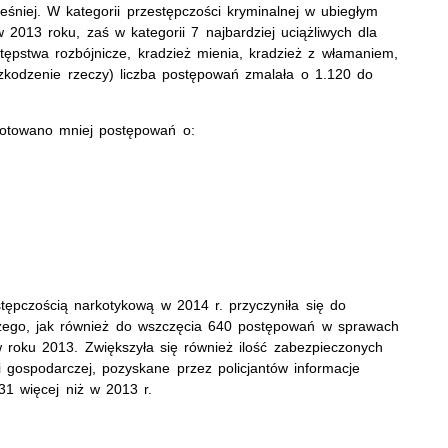
eśniej. W kategorii przestępczości kryminalnej w ubiegłym
w 2013 roku, zaś w kategorii 7 najbardziej uciążliwych dla
stępstwa rozbójnicze, kradzież mienia, kradzież z włamaniem,
zkodzenie rzeczy) liczba postępowań zmalała o 1.120 do
otowano mniej postępowań o:
estępczością narkotykową w 2014 r. przyczyniła się do
czego, jak również do wszczęcia 640 postępowań w sprawach
w roku 2013. Zwiększyła się również ilość zabezpieczonych
i gospodarczej, pozyskane przez policjantów informacje
1 więcej niż w 2013 r.