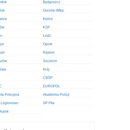
ystok
Bydgoszcz
ńsk
Gorzów Wlkp.
wice
Kielce
ków
KSP
in
Łódź
tyn
Opole
nań
Radom
szów
Szczecin
cław
Kraj
CBŚP
C
EUROPOL
ta Policyjna
Akademia Policji
 Legionowo
SP Piła
łupsk