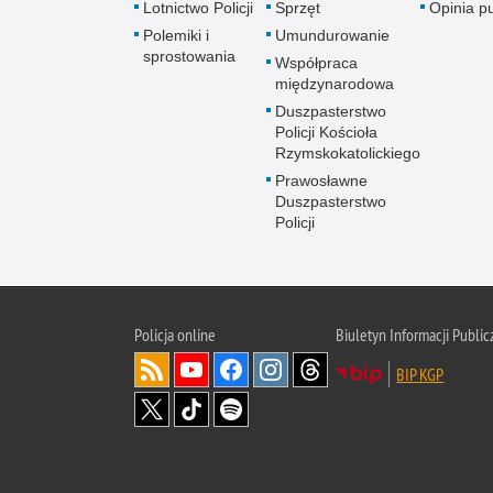
Lotnictwo Policji
Sprzęt
Opinia p
Polemiki i
Umundurowanie
sprostowania
Współpraca
międzynarodowa
Duszpasterstwo
Policji Kościoła
Rzymskokatolickiego
Prawosławne
Duszpasterstwo
Policji
Policja
online
Biuletyn Informacji Public
BIP KGP