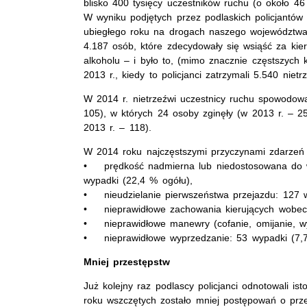
blisko 400 tysięcy uczestników ruchu (o około 46 
W wyniku podjętych przez podlaskich policjantów
ubiegłego roku na drogach naszego województwa
4.187 osób, które zdecydowały się wsiąść za ki
alkoholu – i było to, (mimo znacznie częstszych k
2013 r., kiedy to policjanci zatrzymali 5.540 niet
W 2014 r. nietrzeźwi uczestnicy ruchu spowodow
105), w których 24 osoby zginęły (w 2013 r. – 2
2013 r. – 118).
W 2014 roku najczęstszymi przyczynami zdarzeń
• prędkość nadmierna lub niedostosowana do 
wypadki (22,4 % ogółu),
• nieudzielanie pierwszeństwa przejazdu: 127 
• nieprawidłowe zachowania kierujących wobec 
• nieprawidłowe manewry (cofanie, omijanie, wy
• nieprawidłowe wyprzedzanie: 53 wypadki (7,7
Mniej przestępstw
Już kolejny raz podlascy policjanci odnotowali is
roku wszczętych zostało mniej postępowań o prz