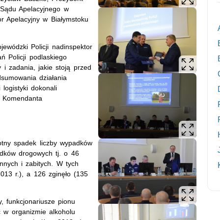
s Sądu Apelacyjnego w
r Apelacyjny w Białymstoku
ewódzki Policji nadinspektor
ń Policji podlaskiego
 i zadania, jakie stoją przed
dsumowania działania
logistyki dokonali
go Komendanta
otny spadek liczby wypadków
ków drogowych tj. o 46
annych i zabitych. W tych
13 r.), a 126 zginęło (135
, funkcjonariusze pionu
 w organizmie alkoholu