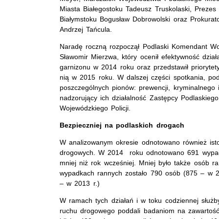
Miasta Białegostoku Tadeusz Truskolaski, Preze
Białymstoku Bogusław Dobrowolski oraz Prokurato
Andrzej Tańcula.
Naradę roczną rozpoczął Podlaski Komendant Woj
Sławomir Mierzwa, który ocenił efektywność działa
garnizonu w 2014 roku oraz przedstawił priorytety
nią w 2015 roku. W dalszej części spotkania, po
poszczególnych pionów: prewencji, kryminalnego i 
nadzorujący ich działalność Zastępcy Podlaskie
Wojewódzkiego Policji.
Bezpieczniej na podlaskich drogach
W analizowanym okresie odnotowano również ist
drogowych. W 2014 roku odnotowano 691 wypad
mniej niż rok wcześniej. Mniej było także osób r
wypadkach rannych zostało 790 osób (875 – w 20
– w 2013 r.)
W ramach tych działań i w toku codziennej służby
ruchu drogowego poddali badaniom na zawartość