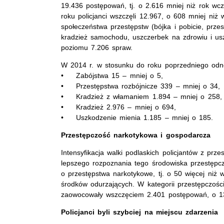
19.436 postępowań, tj. o 2.616 mniej niż rok wcz
roku policjanci wszczęli 12.967, o 608 mniej niż 
społeczeństwa przestępstw (bójka i pobicie, prze
kradzież samochodu, uszczerbek na zdrowiu i us
poziomu 7.206 spraw.
W 2014 r. w stosunku do roku poprzedniego odn
• Zabójstwa 15 – mniej o 5,
• Przestępstwa rozbójnicze 339 – mniej o 34,
• Kradzież z włamaniem 1.894 – mniej o 258,
• Kradzież 2.976 – mniej o 694,
• Uszkodzenie mienia 1.185 – mniej o 185.
Przestępczość narkotykowa i gospodarcza
Intensyfikacja walki podlaskich policjantów z prz
lepszego rozpoznania tego środowiska przestęp
o przestępstwa narkotykowe, tj. o 50 więcej niż 
środków odurzających. W kategorii przestępczośc
zaowocowały wszczęciem 2.401 postępowań, o 13
Policjanci byli szybciej na miejscu zdarzenia