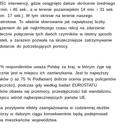
851 interwencji, gdzie osiągnięto dalsze skrócenie średniego
min. i 46 sek., a w terenie pozamiejskim 14 min. i 31 sek.
in. 17 sek.). W tym okresie na terenie naszego
trolowe. To właśnie skierowanie jak największej liczby
dążeniem do jak najkrótszego czasu rekcji na zdarzenie
Skuteczne połączenie tych dwóch czynników w istotny sposób
teli, a zarazem pozwala na skuteczniejsze zatrzymywanie
dotarcie do potrzebujących pomocy.
 % respondentów uważa Polskę za kraj, w którym żyje się
znie jest w miejscu ich zamieszkania. Jest to najwyższy
aków (i aż 75 % Podlasian) dobrze ocenia pracę policjantów
tępczości), podczas gdy według badań EUROSTATU
aków obawia się przemocy, przestępczości lub wandalizmu.
iejscu wśród najbezpieczniejszych państw UE.
na pozytywne efekty zaangażowania w codziennej służbie
, którzy w dalszym ciągu konsekwentnie będą podejmowali
twa mieszkańców województwa.