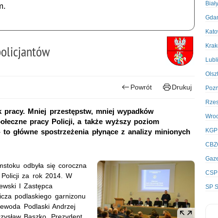
Biał
m.
Gda
Kato
Kra
policjantów
Lubl
Olsz
Powrót
Drukuj
Poz
Rze
k pracy. Mniej przestępstw, mniej wypadków
Wro
ołeczne pracy Policji, a także wyższy poziom
KGP
to główne spostrzeżenia płynące z analizy minionych
CBZ
Gaze
ymstoku odbyła się coroczna
CSP
Policji za rok 2014. W
jewski I Zastępca
SP S
icza podlaskiego garnizonu
jewoda Podlaski Andrzej
zysław Baszko, Prezydent