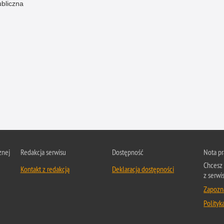
ubliczna
znej
Redakcja serwisu
Dostępność
Nota p
Chcesz 
Kontakt z redakcją
Deklaracja dostępności
z serwis
Zapozna
Polityk