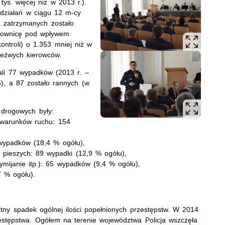
tys. więcej niż w 2013 r.).
 działań w ciągu 12 m-cy
 zatrzymanych zostało
erownicę pod wpływem
ontroli) o 1.353 mniej niż w
rzeźwych kierowców.
ali 77 wypadków (2013 r. –
5), a 87 zostało rannych (w
 drogowych były:
warunków ruchu: 154
wypadków (18,4 % ogółu),
pieszych: 89 wypadki (12,9 % ogółu),
mijanie itp.): 65 wypadków (9,4 % ogółu),
 % ogółu).
totny spadek ogólnej ilości popełnionych przestępstw. W 2014
estępstwa. Ogółem na terenie województwa Policja wszczęła