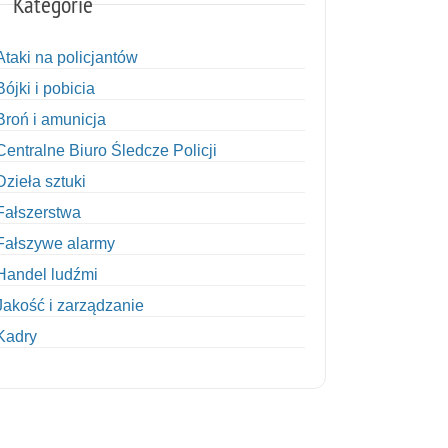
Kategorie
Ataki na policjantów
Bójki i pobicia
Broń i amunicja
Centralne Biuro Śledcze Policji
Dzieła sztuki
Fałszerstwa
Fałszywe alarmy
Handel ludźmi
Jakość i zarządzanie
Kadry
Kobiety w Policji
Korupcja
Kradzież