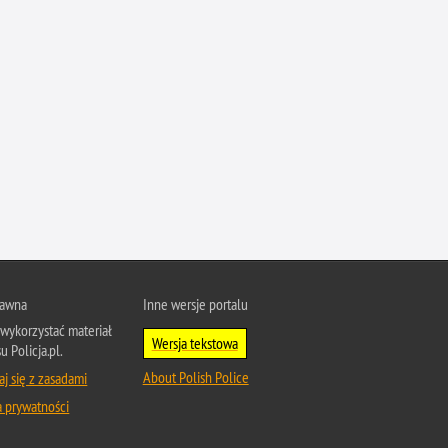
Ruch Drogowy
Samobójstwa
Sport
Stalking
Statystyka
Szkolenia i ćwiczenia
Terroryzm
Unia Europejska
Uprowadzenia
rawna
Inne wersje portalu
Uroczystości
wykorzystać materiał
Utonięcia
Wersja tekstowa
u Policja.pl.
Współpraca międzynarodowa
About Polish Police
j się z zasadami
Współpraca Policji z innymi podmiotami
a prywatności
Wykroczenia