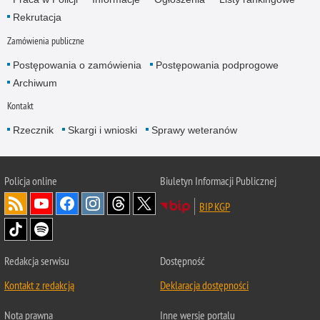
Rekrutacja
Zamówienia publiczne
Postępowania o zamówienia
Postępowania podprogowe
Archiwum
Kontakt
Rzecznik
Skargi i wnioski
Sprawy weteranów
Policja
online
Biuletyn Informacji Publicznej
BIP KGP
Redakcja serwisu
Dostępność
Kontakt z redakcją
Deklaracja dostępności
Nota prawna
Inne wersje portalu