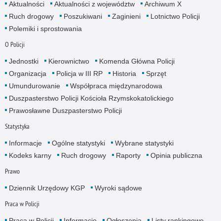
Aktualności
Aktualności z województw
Archiwum X
Ruch drogowy
Poszukiwani
Zaginieni
Lotnictwo Policji
Polemiki i sprostowania
O Policji
Jednostki
Kierownictwo
Komenda Główna Policji
Organizacja
Policja w III RP
Historia
Sprzęt
Umundurowanie
Współpraca międzynarodowa
Duszpasterstwo Policji Kościoła Rzymskokatolickiego
Prawosławne Duszpasterstwo Policji
Statystyka
Informacje
Ogólne statystyki
Wybrane statystyki
Kodeks karny
Ruch drogowy
Raporty
Opinia publiczna
Prawo
Dziennik Urzędowy KGP
Wyroki sądowe
Praca w Policji
Praca w Policji
Informacje
Ogłoszenia
Listy rankingowe