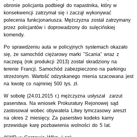
obronie policjanta podbiegł do napastnika, który w
konsekwencji zatrzymał się i zaczął wykonywać
polecenia funkcjonariusza. Mężczyzna został zatrzymany
przez policjantów i doprowadzony do sulęcińskiej
komendy.
Po sprawdzeniu auta w policyjnych systemach okazało
się, że samochód ciężarowy marki "Scania" wraz z
naczepą (rok produkcji 2013) został skradziony na
terenie Francji. Samochód zabezpieczono na parkingu
strzeżonym. Wartość odzyskanego mienia szacowana jest
na kwotę co najmniej 500 tys. zł.
W sobotę (24.01.2015 r.) mężczyzna usłyszał zarzut
paserstwa. Na wniosek Prokuratury Rejonowej sąd
zastosował wobec obywatela Litwy tymczasowy areszt
na okres 2 miesięcy. Za paserstwo kodeks karny
przewiduje karę pozbawienia wolności do 5 lat.