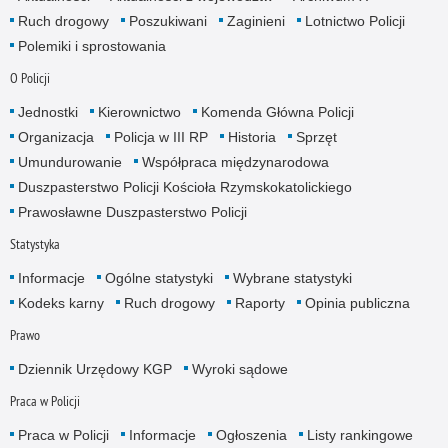
Ruch drogowy
Poszukiwani
Zaginieni
Lotnictwo Policji
Polemiki i sprostowania
O Policji
Jednostki
Kierownictwo
Komenda Główna Policji
Organizacja
Policja w III RP
Historia
Sprzęt
Umundurowanie
Współpraca międzynarodowa
Duszpasterstwo Policji Kościoła Rzymskokatolickiego
Prawosławne Duszpasterstwo Policji
Statystyka
Informacje
Ogólne statystyki
Wybrane statystyki
Kodeks karny
Ruch drogowy
Raporty
Opinia publiczna
Prawo
Dziennik Urzędowy KGP
Wyroki sądowe
Praca w Policji
Praca w Policji
Informacje
Ogłoszenia
Listy rankingowe