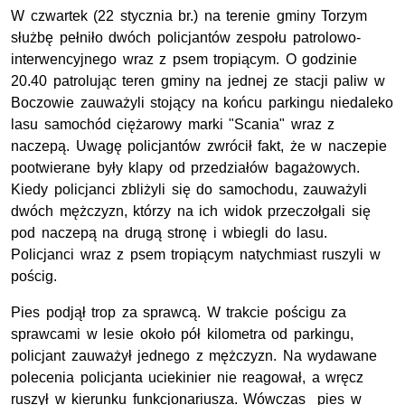
W czwartek (22 stycznia br.) na terenie gminy Torzym
służbę pełniło dwóch policjantów zespołu patrolowo-
interwencyjnego wraz z psem tropiącym. O godzinie
20.40 patrolując teren gminy na jednej ze stacji paliw w
Boczowie zauważyli stojący na końcu parkingu niedaleko
lasu samochód ciężarowy marki "Scania" wraz z
naczepą. Uwagę policjantów zwrócił fakt, że w naczepie
pootwierane były klapy od przedziałów bagażowych.
Kiedy policjanci zbliżyli się do samochodu, zauważyli
dwóch mężczyzn, którzy na ich widok przeczołgali się
pod naczepą na drugą stronę i wbiegli do lasu.
Policjanci wraz z psem tropiącym natychmiast ruszyli w
pościg.
Pies podjął trop za sprawcą. W trakcie pościgu za
sprawcami w lesie około pół kilometra od parkingu,
policjant zauważył jednego z mężczyzn. Na wydawane
polecenia policjanta uciekinier nie reagował, a wręcz
ruszył w kierunku funkcjonariusza. Wówczas pies w