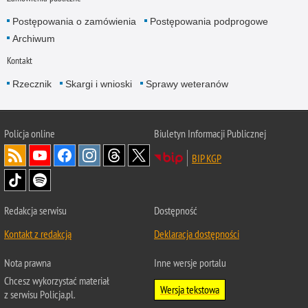
Postępowania o zamówienia
Postępowania podprogowe
Archiwum
Kontakt
Rzecznik
Skargi i wnioski
Sprawy weteranów
Policja
online
Biuletyn Informacji Publicznej
BIP KGP
Redakcja serwisu
Dostępność
Kontakt z redakcją
Deklaracja dostępności
Nota prawna
Inne wersje portalu
Chcesz wykorzystać materiał
Wersja tekstowa
z serwisu Policja.pl.