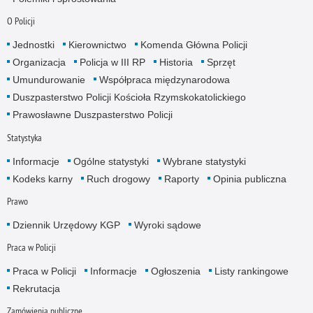
O Policji
Jednostki
Kierownictwo
Komenda Główna Policji
Organizacja
Policja w III RP
Historia
Sprzęt
Umundurowanie
Współpraca międzynarodowa
Duszpasterstwo Policji Kościoła Rzymskokatolickiego
Prawosławne Duszpasterstwo Policji
Statystyka
Informacje
Ogólne statystyki
Wybrane statystyki
Kodeks karny
Ruch drogowy
Raporty
Opinia publiczna
Prawo
Dziennik Urzędowy KGP
Wyroki sądowe
Praca w Policji
Praca w Policji
Informacje
Ogłoszenia
Listy rankingowe
Rekrutacja
Zamówienia publiczne