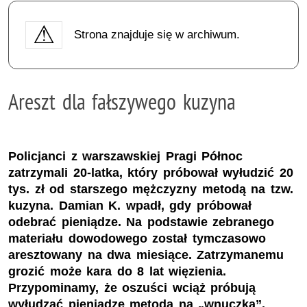
Strona znajduje się w archiwum.
Areszt dla fałszywego kuzyna
Policjanci z warszawskiej Pragi Północ
zatrzymali 20-latka, który próbował wyłudzić 20
tys. zł od starszego mężczyzny metodą na tzw.
kuzyna. Damian K. wpadł, gdy próbował
odebrać pieniądze. Na podstawie zebranego
materiału dowodowego został tymczasowo
aresztowany na dwa miesiące. Zatrzymanemu
grozić może kara do 8 lat więzienia.
Przypominamy, że oszuści wciąż próbują
wyłudzać pieniądze metodą na „wnuczka”,