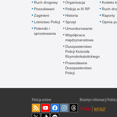
Ruch drogowy
Organizacja
Kodeks k
Poszukiwani
Policja w III RP
Ruch dr
Zaginieni
Historia
Raporty
Lotnictwo Policji
Sprzęt
Opinia p
Polemiki i
Umundurowanie
sprostowania
Współpraca
międzynarodowa
Duszpasterstwo
Policji Kościoła
Rzymskokatolickiego
Prawosławne
Duszpasterstwo
Policji
Policja
online
Biuletyn Informacji Public
BIP KGP