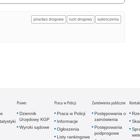
piractwo drogowe
ruch drogowy
wykroczenia
Prawo
Praca w Policji
Zamówienia publiczne
Kontak
je
Dziennik
Praca w Policji
Postępowania o
Rze
Urzędowy KGP
zamówienia
atystyki
Informacje
Skar
Wyroki sądowe
Postępowania
Ogłoszenia
Spr
podprogowe
wet
Listy rankingowe