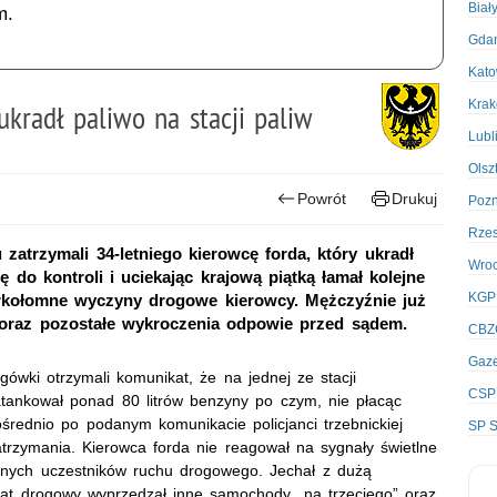
Biał
m.
Gda
Kato
Kra
ukradł paliwo na stacji paliw
Lubl
Olsz
Powrót
Drukuj
Poz
Rze
 zatrzymali 34-letniego kierowcę forda, który ukradł
Wro
ę do kontroli i uciekając krajową piątką łamał kolejne
KGP
karkołomne wyczyny drogowe kierowcy. Mężczyźnie już
 oraz pozostałe wykroczenia odpowie przed sądem.
CBZ
Gaze
gówki otrzymali komunikat, że na jednej ze stacji
CSP
tankował ponad 80 litrów benzyny po czym, nie płacąc
średnio po podanym komunikacie policjanci trzebnickiej
SP S
zatrzymania. Kierowca forda nie reagował na sygnały świetlne
innych uczestników ruchu drogowego. Jechał z dużą
rat drogowy wyprzedzał inne samochody „na trzeciego” oraz