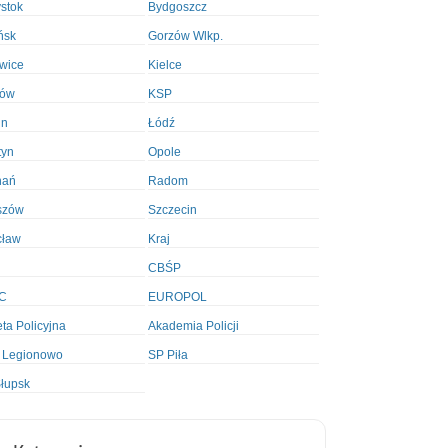
ystok
Bydgoszcz
ńsk
Gorzów Wlkp.
wice
Kielce
ków
KSP
in
Łódź
tyn
Opole
nań
Radom
szów
Szczecin
cław
Kraj
CBŚP
C
EUROPOL
ta Policyjna
Akademia Policji
 Legionowo
SP Piła
łupsk