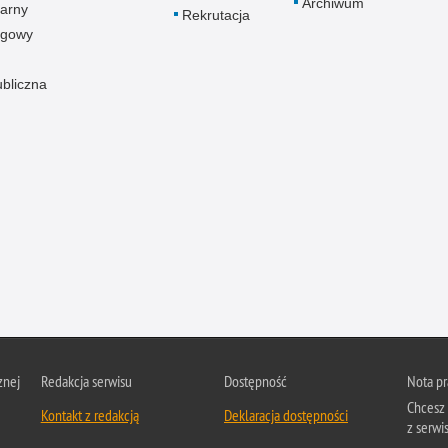
Archiwum
arny
Rekrutacja
ogowy
ubliczna
znej
Redakcja serwisu
Dostępność
Nota p
Chcesz 
Kontakt z redakcją
Deklaracja dostępności
z serwis