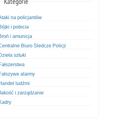
Kategorie
Ataki na policjantów
Bójki i pobicia
Broń i amunicja
Centralne Biuro Śledcze Policji
Dzieła sztuki
Fałszerstwa
Fałszywe alarmy
Handel ludźmi
Jakość i zarządzanie
Kadry
Kobiety w Policji
Korupcja
Kradzież