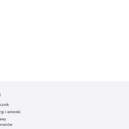
Kradzieże z włamaniem
Kultura
Logistyka, wyposażenie
Materiały wybuchowe
Nagrodzeni policjanci
Napady na banki
Napady na taksówkarzy
Napady na tiry
Nielegalny handel farmaceutykami
Nietrzeźwi kierujący
Nietrzeźwi opiekunowie
t
Nietrzeźwi pracownicy
cznik
Niszczenie mienia
gi i wnioski
awy
Nowoczesne technologie w pracy Policji
eranów
Odpowiedzialność majątkowa Policji