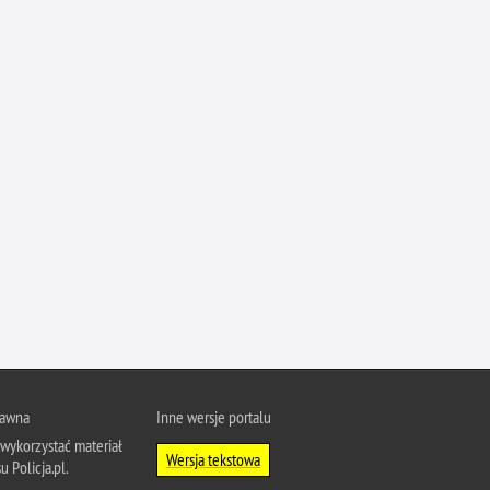
Ofiarni i odważni
Opinia publiczna
Oszustwa
Pedofilia, pornografia dziecięca
Piractwo przemysłowe
Podrabianie znaków towarowych
Pogryzienia przez psy
Polemiki i sprostowania
Policja inaczej
Policjant z pasją
Porwania
Pożary i podpalenia
rawna
Inne wersje portalu
Pranie brudnych pieniędzy
wykorzystać materiał
Wersja tekstowa
u Policja.pl.
Prawa człowieka