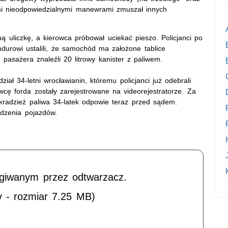
mi nieodpowiedzialnymi manewrami zmuszał innych
 uliczkę, a kierowca próbował uciekać pieszo. Policjanci po
durowi ustalili, że samochód ma założone tablice
 pasażera znaleźli 20 litrowy kanister z paliwem.
iał 34-letni wrocławianin, któremu policjanci już odebrali
cę forda zostały zarejestrowane na videorejestratorze. Za
kradzież paliwa 34-latek odpowie teraz przed sądem.
dzenia pojazdów.
ugiwanym przez odtwarzacz.
v - rozmiar 7.25 MB)