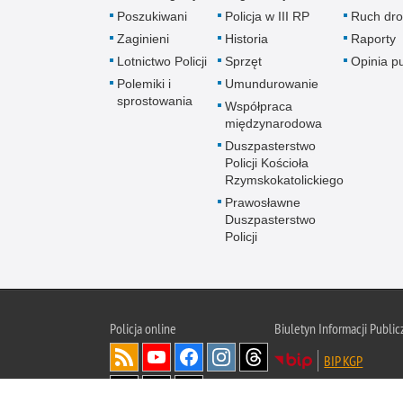
Poszukiwani
Policja w III RP
Ruch dr
Zaginieni
Historia
Raporty
Lotnictwo Policji
Sprzęt
Opinia p
Polemiki i
Umundurowanie
sprostowania
Współpraca
międzynarodowa
Duszpasterstwo
Policji Kościoła
Rzymskokatolickiego
Prawosławne
Duszpasterstwo
Policji
Policja
online
Biuletyn Informacji Public
BIP KGP