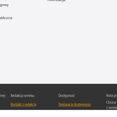
ogowy
ubliczna
znej
Redakcja serwisu
Dostępność
Nota p
Chcesz 
Kontakt z redakcją
Deklaracja dostępności
z serwis
Zapozna