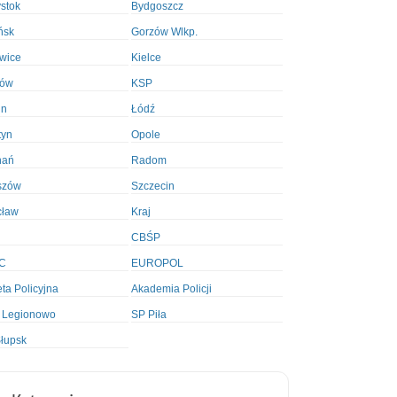
ystok
Bydgoszcz
ńsk
Gorzów Wlkp.
wice
Kielce
ków
KSP
in
Łódź
tyn
Opole
nań
Radom
szów
Szczecin
cław
Kraj
CBŚP
C
EUROPOL
ta Policyjna
Akademia Policji
 Legionowo
SP Piła
łupsk