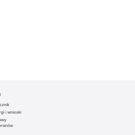
Kradzieże z włamaniem
Kultura
Logistyka, wyposażenie
Materiały wybuchowe
Nagrodzeni policjanci
Napady na banki
Napady na taksówkarzy
Napady na tiry
Nielegalny handel farmaceutykami
Nietrzeźwi kierujący
t
Nietrzeźwi opiekunowie
cznik
Nietrzeźwi pracownicy
gi i wnioski
Niszczenie mienia
awy
Nowoczesne technologie w pracy Policji
eranów
Odpowiedzialność majątkowa Policji