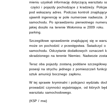
mieniu uzyskali informację dotyczącą warsztat
części i pojazdy pochodzące z kradzieży. Policja
pod wskazany adres. Podczas kontroli znajdując
ujawnili ingerencję w pole numerowe nadwozia. J
samochodu. Po sprawdzeniu pierwotnego numeru 
jakiej doszło na terenie Wołomina w 2009 roku. P
parking.
Szczegółowe sprawdzenie znajdującej się w warsz
może on pochodzić z przestępstwa. Świadczyć 
samochodu. Odczytanie dodatkowych oznaczeń ka
skradzionego na terenie Niemiec. Nadwozie zosta
Teraz oba pojazdy zostaną poddane szczegółow
posesji na strychu jednego z pomieszczeń funkcjo
sztuk amunicji bocznego zapłonu.
W tej sprawie kryminalni i policjanci wydziału 
prowadzić czynności wyjaśniające, od których będz
warsztatu samochodowego.
(KSP / mw)