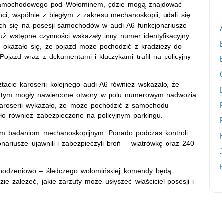
u samochodowego pod Wołominem, gdzie mogą znajdować
nci, wspólnie z biegłym z zakresu mechanoskopii, udali się
ych się na posesji samochodów w audi A6 funkcjonariusze
uż wstępne czynności wskazały inny numer identyfikacyjny
okazało się, że pojazd może pochodzić z kradzieży do
ojazd wraz z dokumentami i kluczykami trafił na policyjny
tacie karoserii kolejnego audi A6 również wskazało, że
o tym mogły nawiercone otwory w polu numerowym nadwozia
roserii wykazało, że może pochodzić z samochodu
ło również zabezpieczone na policyjnym parkingu.
ym badaniom mechanoskopijnym. Ponado podczas kontroli
nariusze ujawnili i zabezpieczyli broń – wiatrówkę oraz 240
dochodzeniowo – śledczego wołomińskiej komendy będą
ie zależeć, jakie zarzuty może usłyszeć właściciel posesji i