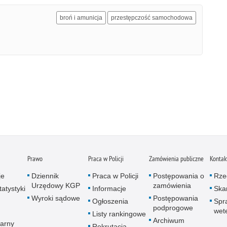
broń i amunicja
przestępczość samochodowa
Prawo
Praca w Policji
Zamówienia publiczne
Kontak
je
Dziennik
Praca w Policji
Postępowania o
Rze
Urzędowy KGP
zamówienia
atystyki
Informacje
Skar
Wyroki sądowe
Postępowania
Ogłoszenia
Spr
podprogowe
wet
Listy rankingowe
Archiwum
arny
Rekrutacja