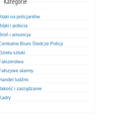
Kategorie
Ataki na policjantów
Bójki i pobicia
Broń i amunicja
Centralne Biuro Śledcze Policji
Dzieła sztuki
Fałszerstwa
Fałszywe alarmy
Handel ludźmi
Jakość i zarządzanie
Kadry
Kobiety w Policji
Korupcja
Kradzież