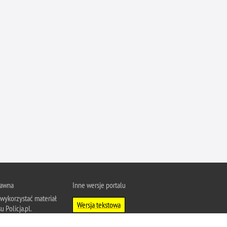
Ofiarni i odważni
Opinia publiczna
Oszustwa
Pedofilia, pornografia dziecięca
Piractwo przemysłowe
Podrabianie znaków towarowych
Pogryzienia przez psy
Polemiki i sprostowania
Policja inaczej
Policjant z pasją
Porwania
rawna
Inne wersje portalu
Pożary i podpalenia
wykorzystać materiał
Pranie brudnych pieniędzy
Wersja tekstowa
u Policja.pl.
Prawa człowieka
About Polish Police
j się z zasadami