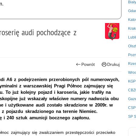
Biał
m.
Gda
Kato
Kra
aroserię audi pochodzące z
Lubl
Olsz
Poz
Rze
Powrót
Drukuj
Wro
audi A6 z podejrzeniem przerobionych pól numerowych,
KGP
yminalni z warszawskiej Pragi Północ zajmujący się
CBZ
To już kolejny pojazd i karoseria, jakie trafiły na
oskopijne już wskazały właściwe numery nadwozia obu
Gaze
wane i użytkowane audi zostało skradzione w 2009r. w
CSP
 z pojazdu skradzionego na terenie Niemiec.
SP S
ę i 240 sztuk amunicji bocznego zapłonu.
łnoc zajmujący się zwalczaniem przestępczości przeciwko