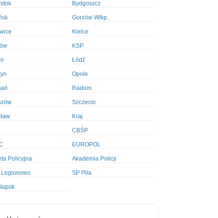
ystok
Bydgoszcz
ńsk
Gorzów Wlkp.
wice
Kielce
ków
KSP
in
Łódź
tyn
Opole
nań
Radom
szów
Szczecin
cław
Kraj
CBŚP
C
EUROPOL
ta Policyjna
Akademia Policji
 Legionowo
SP Piła
łupsk