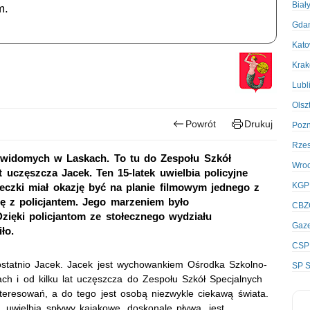
Biał
m.
Gda
Kato
Kra
Lubl
Olsz
Powrót
Drukuj
Poz
Rze
widomych w Laskach. To tu do Zespołu Szkół
Wro
t uczęszcza Jacek. Ten 15-latek uwielbia policyjne
KGP
eczki miał okazję być na planie filmowym jednego z
ę z policjantem. Jego marzeniem było
CBZ
zięki policjantom ze stołecznego wydziału
Gaze
ło.
CSP
 ostatnio Jacek. Jacek jest wychowankiem Ośrodka Szkolno-
SP S
 i od kilku lat uczęszcza do Zespołu Szkół Specjalnych
nteresowań, a do tego jest osobą niezwykle ciekawą świata.
 uwielbia spływy kajakowe, doskonale pływa, jest