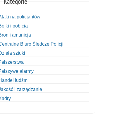
Kategorie
Ataki na policjantów
Bójki i pobicia
Broń i amunicja
Centralne Biuro Śledcze Policji
Dzieła sztuki
Fałszerstwa
Fałszywe alarmy
Handel ludźmi
Jakość i zarządzanie
Kadry
Kobiety w Policji
Korupcja
Kradzież