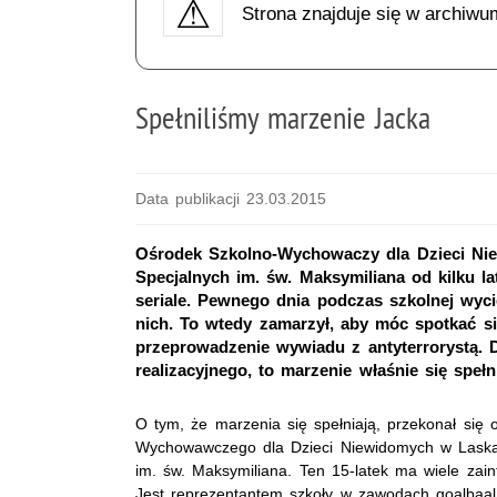
Strona znajduje się w archiwu
Spełniliśmy marzenie Jacka
Data publikacji 23.03.2015
Ośrodek Szkolno-Wychowaczy dla Dzieci Nie
Specjalnych im. św. Maksymiliana od kilku la
seriale. Pewnego dnia podczas szkolnej wyci
nich. To wtedy zamarzył, aby móc spotkać si
przeprowadzenie wywiadu z antyterrorystą. D
realizacyjnego, to marzenie właśnie się spełni
O tym, że marzenia się spełniają, przekonał się
Wychowawczego dla Dzieci Niewidomych w Laskach
im. św. Maksymiliana. Ten 15-latek ma wiele zai
Jest reprezentantem szkoły w zawodach goalbaal,